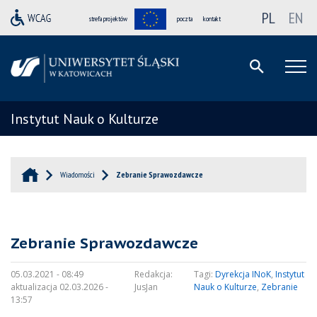
PL
EN
strefa projektów
poczta
kontakt
Instytut Nauk o Kulturze
Wiadomości
Zebranie Sprawozdawcze
Zebranie Sprawozdawcze
05.03.2021 - 08:49
Redakcja:
Tagi:
Dyrekcja INoK
,
Instytut
aktualizacja 02.03.2026 -
JusJan
Nauk o Kulturze
,
Zebranie
13:57