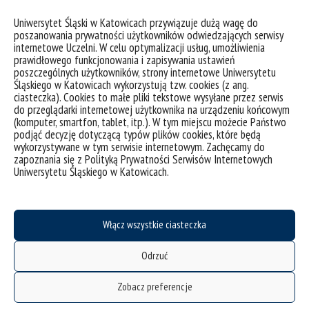
Uniwersytet Śląski w Katowicach przywiązuje dużą wagę do
poszanowania prywatności użytkowników odwiedzających serwisy
internetowe Uczelni. W celu optymalizacji usług, umożliwienia
prawidłowego funkcjonowania i zapisywania ustawień
poszczególnych użytkowników, strony internetowe Uniwersytetu
Śląskiego w Katowicach wykorzystują tzw. cookies (z ang.
ciasteczka). Cookies to małe pliki tekstowe wysyłane przez serwis
do przeglądarki internetowej użytkownika na urządzeniu końcowym
(komputer, smartfon, tablet, itp.). W tym miejscu możecie Państwo
podjąć decyzję dotyczącą typów plików cookies, które będą
wykorzystywane w tym serwisie internetowym. Zachęcamy do
zapoznania się z Polityką Prywatności Serwisów Internetowych
Uniwersytetu Śląskiego w Katowicach.
Włącz wszystkie ciasteczka
Odrzuć
deklaracja dostępności
mapa strony
Zobacz preferencje
Instytut Nauk o Kulturze