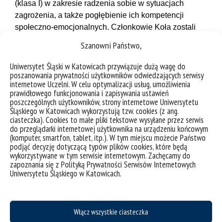
(klasa I) w zakresie radzenia sobie w sytuacjach
zagrożenia, a także pogłębienie ich kompetencji
społeczno-emocjonalnych. Członkowie Koła zostali
zaangażowani w opiniowanie scenariuszy zajęć, które
Szanowni Państwo,
będą realizowane w ramach lekcji Edukacji dla
bezpieczeństwa (EDB).
Uniwersytet Śląski w Katowicach przywiązuje dużą wagę do
poszanowania prywatności użytkowników odwiedzających serwisy
Więcej informacji oraz szczegółowa fotorelacja z
internetowe Uczelni. W celu optymalizacji usług, umożliwienia
prawidłowego funkcjonowania i zapisywania ustawień
wyjazdu znajdują się na:
poszczególnych użytkowników, strony internetowe Uniwersytetu
Śląskiego w Katowicach wykorzystują tzw. cookies (z ang.
https://www.facebook.com/profile.php?
ciasteczka). Cookies to małe pliki tekstowe wysyłane przez serwis
id=100088202905030
do przeglądarki internetowej użytkownika na urządzeniu końcowym
(komputer, smartfon, tablet, itp.). W tym miejscu możecie Państwo
podjąć decyzję dotyczącą typów plików cookies, które będą
https://www.instagram.com/paidagogos_us/
wykorzystywane w tym serwisie internetowym. Zachęcamy do
zapoznania się z Polityką Prywatności Serwisów Internetowych
Uniwersytetu Śląskiego w Katowicach.
Włącz wszystkie ciasteczka