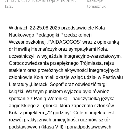
21.09.2025 - 12:35 aktualizacja 21.09.2025 -
Redakcja:
12:35
tomaszhuk
W dniach 22-25.08.2025 przedstawiciele Koła
Naukowego Pedagogiki Przedszkolnej i
Wczesnoszkolnej „PAIDAGOGOS” wraz z opiekunką
dr Hewilią Hetmańczyk oraz sympatykami Koła,
uczestniczyli w wyjeździe integracyjno-warsztatowym.
Oprócz zwiedzania przepięknego Trójmiasta, rejsu
statkiem oraz przeróżnych aktywności integracyjnych,
członkowie Koła mieli okazję wziąć udział w Festiwalu
Literatury „Literacki Sopot” oraz odwiedzić targi
książki. Ważnym punktem wyjazdu było również
spotkanie z Panią Weroniką – nauczycielką języka
angielskiego z Lęborka, która zapoznała członków
Koła z projektem „72 godziny”. Celem projektu jest
rozwój praktycznych umiejętności uczniów szkół
podstawowych (klasa VIII) i ponadpodstawowych