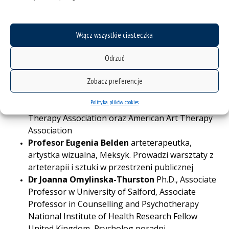
Profesor Scott Thurston
, Przewodniczący Poetry
and Innovative Creative Practice, School of Arts,
Media and Creative Technologies, University of
Włącz wszystkie ciasteczka
Salford, United Kingdom, poeta, tancerz
Joseph Jaworek
MA, ATR-BC
łączy kompetencje
Odrzuć
artystyczne z klinicznym zastosowaniem
arteterapii. Certyfikowany arteterapeuta i
Zobacz preferencje
praktykujący artysta, trener SoulCollageTM
Polityka plików cookies
supervisor. Board Member of the New Jersey Art
Therapy Association oraz American Art Therapy
Association
Profesor Eugenia Belden
arteterapeutka,
artystka wizualna, Meksyk. Prowadzi warsztaty z
arteterapii i sztuki w przestrzeni publicznej
Dr Joanna Omylinska-Thurston
Ph.D., Associate
Professor w University of Salford, Associate
Professor in Counselling and Psychotherapy
National Institute of Health Research Fellow
United Kingdom, Psycholog poradni