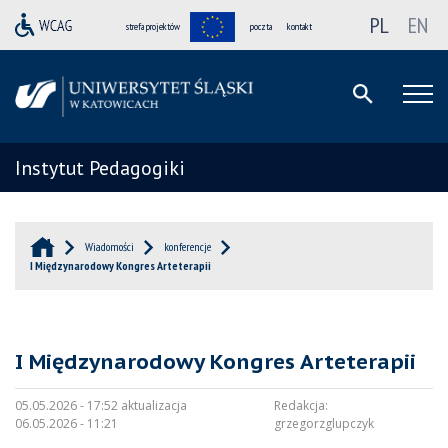
PL
EN
strefa projektów
poczta
kontakt
Instytut Pedagogiki
Wiadomości
konferencje
I Międzynarodowy Kongres Arteterapii
I Międzynarodowy Kongres Arteterapii
05.05.2026 - 17:52 aktualizacja
Redakcja:
06.05.2026 - 11:21
grzegorzglupczyk