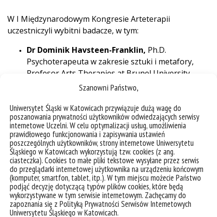
W I Międzynarodowym Kongresie Arteterapii
uczestniczyli wybitni badacze, w tym:
Dr Dominik Havsteen-Franklin,
Ph.D.
Psychoterapeuta w zakresie sztuki i metafory,
Profesor Arts Therapies at Brunel University,
Kierownik International Centre for Arts
Szanowni Państwo,
Psychotherapies Training (ICAPT) for Central and
North West London NHS Foundation Trust,
Uniwersytet Śląski w Katowicach przywiązuje dużą wagę do
poszanowania prywatności użytkowników odwiedzających serwisy
Wiceprezydent The European Federation of Art
internetowe Uczelni. W celu optymalizacji usług, umożliwienia
Therapy Członek Council for the British
prawidłowego funkcjonowania i zapisywania ustawień
Association of Art Therapists
poszczególnych użytkowników, strony internetowe Uniwersytetu
Śląskiego w Katowicach wykorzystują tzw. cookies (z ang.
Profesor Marián López Fernández Cao
, Vice-
ciasteczka). Cookies to małe pliki tekstowe wysyłane przez serwis
Chair European Consortium For Arts Therapies
do przeglądarki internetowej użytkownika na urządzeniu końcowym
Education, University Complutense of Madrid,
(komputer, smartfon, tablet, itp.). W tym miejscu możecie Państwo
podjąć decyzję dotyczącą typów plików cookies, które będą
Faculty of Education Arts, Languages and Physical
wykorzystywane w tym serwisie internetowym. Zachęcamy do
Education, badaczka, specjalizująca się w sztuce,
zapoznania się z Polityką Prywatności Serwisów Internetowych
feminizmie, arteterapii i integracji społecznej
Uniwersytetu Śląskiego w Katowicach.