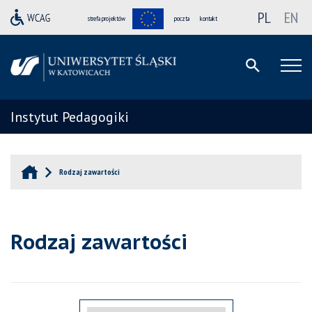
PL
EN
strefa projektów
poczta
kontakt
Instytut Pedagogiki
Rodzaj zawartości
Rodzaj zawartości