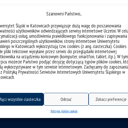
Szanowni Państwo,
iwersytet Śląski w Katowicach przywiązuje dużą wagę do poszanowania
watności użytkowników odwiedzających serwisy internetowe Uczelni. W cel
cznych Uniwersytetu Śląskiego Instytut Pedagogiki pow
ymalizacji usług, umożliwienia prawidłowego funkcjonowania i zapisywania
awień poszczególnych użytkowników, strony internetowe Uniwersytetu
edagogiki i Psychologii w Katowicach oraz Wydziału Etn
skiego w Katowicach wykorzystują tzw. cookies (z ang. ciasteczka). Cookies
e pliki tekstowe wysyłane przez serwis do przeglądarki internetowej
tkownika na urządzeniu końcowym (komputer, smartfon, tablet, itp.). W tym
jscu możecie Państwo podjąć decyzję dotyczącą typów plików cookies, kt
dą wykorzystywane w tym serwisie internetowym. Zachęcamy do zapoznani
 z Polityką Prywatności Serwisów Internetowych Uniwersytetu Śląskiego w
towicach.
łącz wszystkie ciasteczka
Odrzuć
Zobacz preferencje
Polityka plików cookies