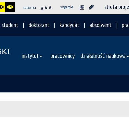
strefa proj
A
wsparcie
czcionka
A
A
student
doktorant
kandydat
absolwent
pra
instytut
pracownicy
działalność naukowa