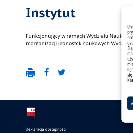
Instytut
Un
pry
Funkcjonujący w ramach Wydziału Nauk Społe
opt
ust
reorganizacji jednostek naukowych Wydziału P
Ślą
mał
uży
mie
bę
się
Ka
W
deklaracja dostępności