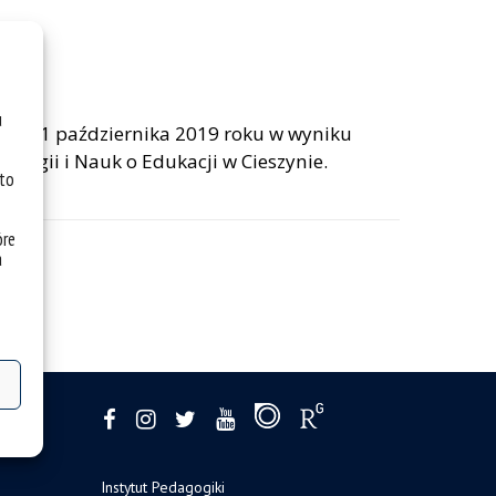
u
stał 1 października 2019 roku w wyniku
ologii i Nauk o Edukacji w Cieszynie.
 to
óre
a
Instytut Pedagogiki