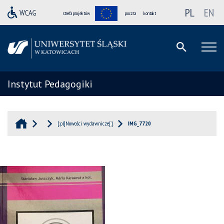
PL
EN
strefa projektów
poczta
kontakt
Instytut Pedagogiki
[:pl]Nowości wydawnicze[:]
IMG_7720