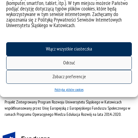
(komputer, smartfon, tablet, itp.). W tym miejscu możecie Państwo
mapa strony
podjąć decyzję dotyczącą typów plików cookies, które będą
wykorzystywane w tym serwisie internetowym. Zachęcamy do
Instytut Pedagogiki
zapoznania się z Polityką Prywatności Serwisów Internetowych
Uniwersytetu Śląskiego w Katowicach.
ul. Grażyńskiego 53
40-126 Katowice
Włącz wszystkie ciasteczka
tel. 32 35 99 709 tel./fax 32 35 99 811
Odrzuć
e-mail: ipe.wns
@us.edu.pl
Zobacz preferencje
Polityka plików cookies
Projekt Zintegrowany Program Rozwoju Uniwersytetu Śląskiego w Katowicach
współfinansowany przez Unię Europejską z Europejskiego Funduszu Społecznego w
ramach Programu Operacyjnego Wiedza Edukacja Rozwój na lata 2014˗2020.