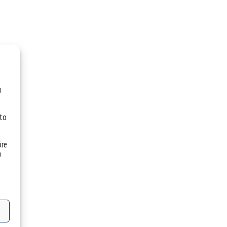
u
 to
óre
a