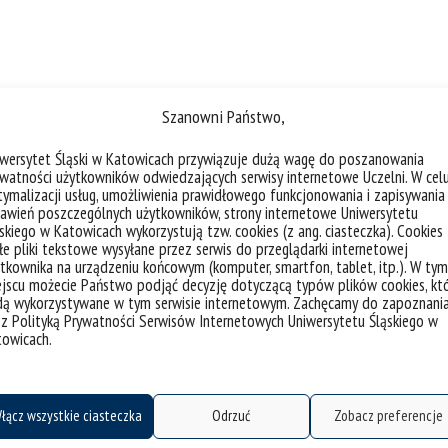
Szanowni Państwo,
iwersytet Śląski w Katowicach przywiązuje dużą wagę do poszanowania
watności użytkowników odwiedzających serwisy internetowe Uczelni. W cel
ymalizacji usług, umożliwienia prawidłowego funkcjonowania i zapisywania
awień poszczególnych użytkowników, strony internetowe Uniwersytetu
skiego w Katowicach wykorzystują tzw. cookies (z ang. ciasteczka). Cookies
e pliki tekstowe wysyłane przez serwis do przeglądarki internetowej
tkownika na urządzeniu końcowym (komputer, smartfon, tablet, itp.). W tym
jscu możecie Państwo podjąć decyzję dotyczącą typów plików cookies, kt
dą wykorzystywane w tym serwisie internetowym. Zachęcamy do zapoznani
 z Polityką Prywatności Serwisów Internetowych Uniwersytetu Śląskiego w
towicach.
łącz wszystkie ciasteczka
Odrzuć
Zobacz preferencje