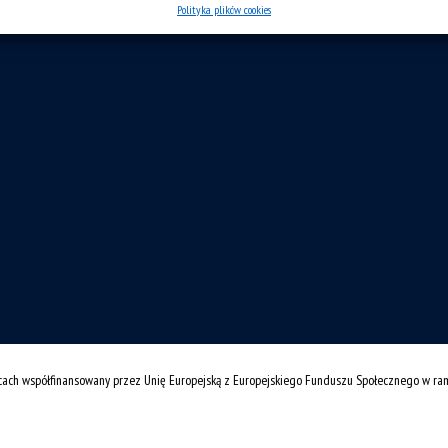
Polityka plików cookies
cach współfinansowany przez Unię Europejską z Europejskiego Funduszu Społecznego w r