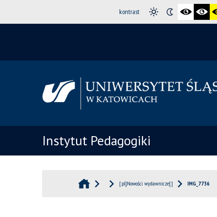
kontrast
Instytut Pedagogiki
[:pl]Nowości wydawnicze[:]
IMG_7736