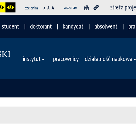
strefa proj
A
wsparcie
czcionka
A
A
student
doktorant
kandydat
absolwent
pra
instytut
pracownicy
działalność naukowa