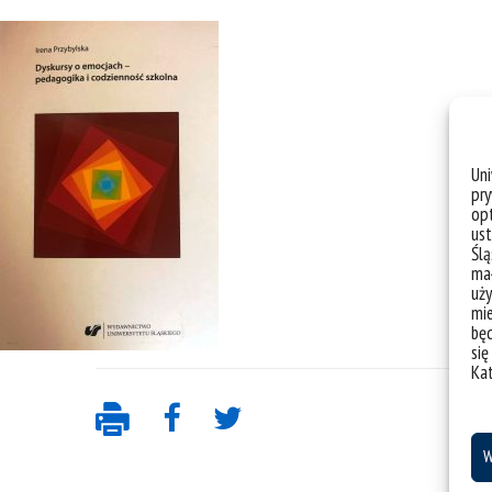
Un
pry
opt
ust
Ślą
mał
uży
mie
bę
się
Ka
W