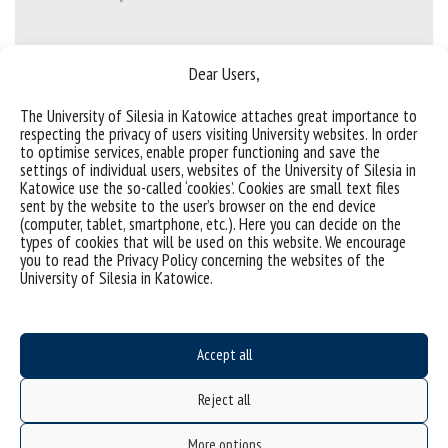
Dear Users,
The University of Silesia in Katowice attaches great importance to
(Polski) Przesunięcie terminu I Międzynarodowego
respecting the privacy of users visiting University websites. In order
Sympozjum Pianistyki i Edukacji Muzycznej MusicAlive
to optimise services, enable proper functioning and save the
settings of individual users, websites of the University of Silesia in
Katowice use the so-called ‘cookies’. Cookies are small text files
Sorry, this entry is only available in Polish.
sent by the website to the user’s browser on the end device
(computer, tablet, smartphone, etc.). Here you can decide on the
categories:
konferencje
types of cookies that will be used on this website. We encourage
you to read the Privacy Policy concerning the websites of the
University of Silesia in Katowice.
Accept all
Reject all
More options