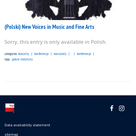
(Polski) New Voices in Music and Fine Arts
Sorry, this entry is only available in Polish.
categories:
koncerty
konferencje
warsztaty
konferencje
tags :
goście instytutu
Data availability statement
sitemap