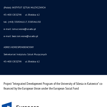
(Polski) INSTYTUT SZTUK MUZYCZNYCH
43-400 CIESZYN ul. Bielska 62
tel.: (+48) 338546117, 338546150
e-mail: ismuz.wsne@us.edu.pl
e-mail: beoi.ism.wsne@us.edu.pl
ADRES KORESPONDENCYJNY
Sekretariat Instytutu Sztuk Muzycznych
43-400 CIESZYN ul. Bielska 62
Project "Integrated Development Program of the University of Silesia in Katowice" co-
financed by the European Union under the European Social Fund