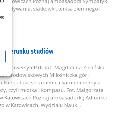
 to
 w Katowicach Poznaj ambasadora Sympatyk
: pływania, siatkówki, tenisa ziemnego i
iej...
óre
a
a kierunku studiów
zUniwersytet! dr inż. Magdalena Zielińska
żeń środowiskowych Miłośniczka gór i
elkie potoki, strumienie i kamieniołomy z
, czyli młotka i kompasu. Fot. Małgorzata
 w Katowicach Poznaj ambasadorkę Adiunkt i
go w Katowicach, Wydziału Nauk...