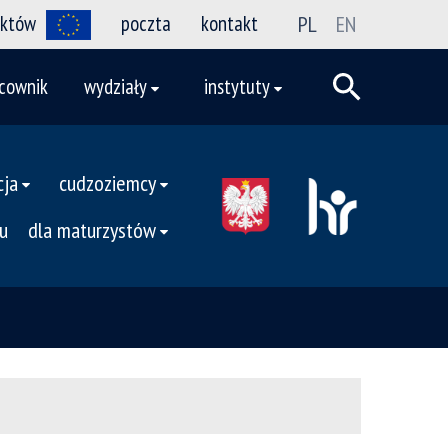
ektów
poczta
kontakt
PL
EN
cownik
wydziały
instytuty
cja
cudzoziemcy
u
dla maturzystów