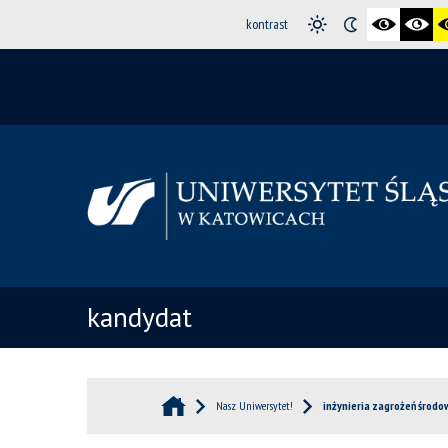
kontrast
kandydat
Nasz Uniwersytet!
inżynieria zagrożeń środo