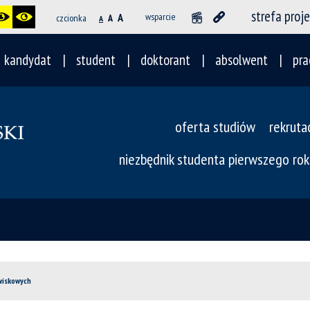
strefa proj
A
wsparcie
czcionka
A
A
kandydat
student
doktorant
absolwent
pra
oferta studiów
rekruta
niezbędnik studenta pierwszego rok
wiskowych