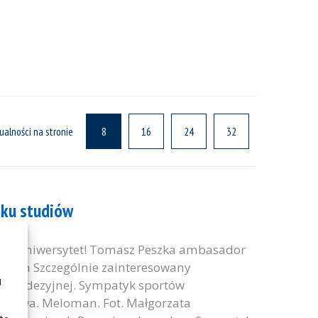
ualności na stronie
8
16
24
32
nku studiów
szUniwersytet! Tomasz Peszka ambasador
owych Szczególnie zainteresowany
u
e geodezyjnej. Sympatyk sportów
arstwa. Meloman. Fot. Małgorzata