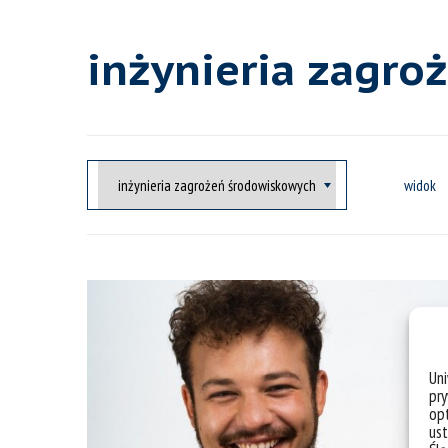
inżynieria zagr
widok
Un
pry
opt
ust