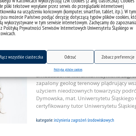
skiego w Katowicach wykorzystują tzw. cookies (z ang. ciasteczka). Cookies
Dymowska, mat. Uniwersytetu Śląskiego
e pliki tekstowe wysyłane przez serwis do przeglądarki internetowej
sportów drużynowych oraz indywidualnych
tkownika na urządzeniu końcowym (komputer, smartfon, tablet, itp.). W tym
stołowego. Aktualnie jeden z trenerów tysk
jscu możecie Państwo podjąć decyzję dotyczącą typów plików cookies, kt
dą wykorzystywane w tym serwisie internetowym. Zachęcamy do zapoznani
 z Polityką Prywatności Serwisów Internetowych Uniwersytetu Śląskiego w
kategorie:
inżynieria zagrożeń środowiskowych
towicach.
Magdalena Zielińska – ambasadork
łącz wszystkie ciasteczka
Odrzuć
Zobacz preferencje
Poznaj ambasadorki i ambasadorów #Nas
Polityka plików cookies
ambasadorka kierunku: inżynieria zagro
zapalony geolog terenowy plądrujący wsz
użyciem nieodzownych towarzyszy podróży
Dymowska, mat. Uniwersytetu Śląskiego
certyfikowany tutor Uniwersytetu Śląskie
kategorie:
inżynieria zagrożeń środowiskowych