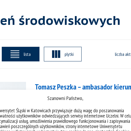
ożeń środowiskowych
lista
plytki
liczba akt
Tomasz Peszka – ambasador kieru
Szanowni Państwo,
Poznaj ambasadorki i ambasadorów #Na
kierunku: inżynieria zagrożeń środowisk
iwersytet Śląski w Katowicach przywiązuje dużą wagę do poszanowania
watności użytkowników odwiedzających serwisy internetowe Uczelni. W cel
hydrologią. Wyróżniony na stażu w firmi
ymalizacji usług, umożliwienia prawidłowego funkcjonowania i zapisywania
drużynowych oraz indywidualnych i żegl
awień poszczególnych użytkowników, strony internetowe Uniwersytetu