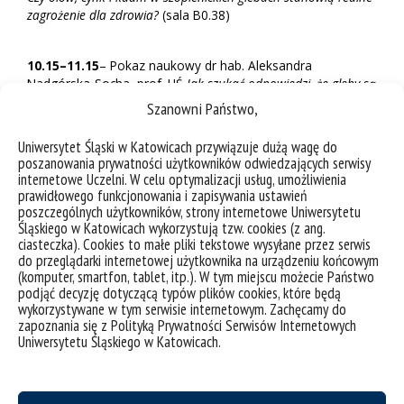
zagrożenie dla zdrowia?
(sala B0.38)
10.15–11.15
– Pokaz naukowy dr hab. Aleksandra
Nadgórska-Socha, prof. UŚ
Jak szukać odpowiedzi, że gleby są
zanieczyszczone metalami ciężkimi?
(sala B0.39)
Szanowni Państwo,
10.15–11.15
– Pokaz naukowy dr hab. Grzegorz Nancka,
Uniwersytet Śląski w Katowicach przywiązuje dużą wagę do
prof. UŚ
Akcja, reakcja, konsternacja? Prawne aspekty
poszanowania prywatności użytkowników odwiedzających serwisy
przypadku Szopienic.
(aula)
internetowe Uczelni. W celu optymalizacji usług, umożliwienia
prawidłowego funkcjonowania i zapisywania ustawień
10.15–10.45
– Wykład dr hab. inż. Jacek Nycz, prof. UŚ
Rola
poszczególnych użytkowników, strony internetowe Uniwersytetu
metali w życiu człowieka
(sala A/1.10)
Śląskiego w Katowicach wykorzystują tzw. cookies (z ang.
ciasteczka). Cookies to małe pliki tekstowe wysyłane przez serwis
10.45–11.15
– Wykład dr Karina Kocot
Ołów: ciężki metal,
do przeglądarki internetowej użytkownika na urządzeniu końcowym
ciężkie konsekwencje – trucizna, która udawała
(komputer, smartfon, tablet, itp.). W tym miejscu możecie Państwo
przyjaciela
(sala A/1.10)
podjąć decyzję dotyczącą typów plików cookies, które będą
wykorzystywane w tym serwisie internetowym. Zachęcamy do
11.30–12.15
– Panel dyskusyjny lek. med. Małgorzata Król,
zapoznania się z Polityką Prywatności Serwisów Internetowych
dr hab. Grzegorz Nancka, prof. UŚ, dr hab. Lucyny
Uniwersytetu Śląskiego w Katowicach.
Sadzikowska, prof. UŚ,
dr hab. Jerzy Cabała, prof. UŚ,
Agnieszka Cygan
Przysięga Hipokratesa i dobro pacjenta czy
przemysł, rozwój, gospodarka?
(aula)