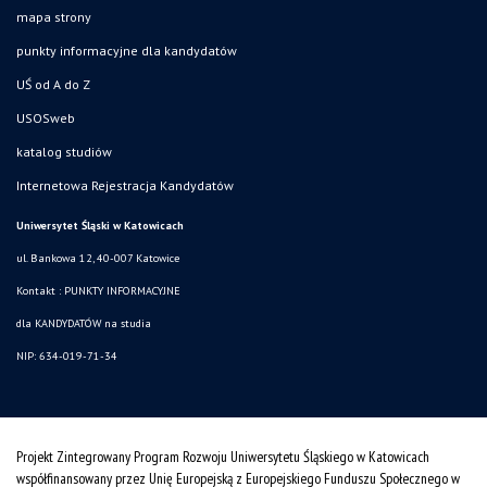
mapa strony
punkty informacyjne dla kandydatów
UŚ od A do Z
USOSweb
katalog studiów
Internetowa Rejestracja Kandydatów
Uniwersytet Śląski w Katowicach
ul. Bankowa 12, 40-007 Katowice
Kontakt :
PUNKTY INFORMACYJNE
dla KANDYDATÓW na studia
NIP: 634-019-71-34
Projekt Zintegrowany Program Rozwoju Uniwersytetu Śląskiego w Katowicach
współfinansowany przez Unię Europejską z Europejskiego Funduszu Społecznego w