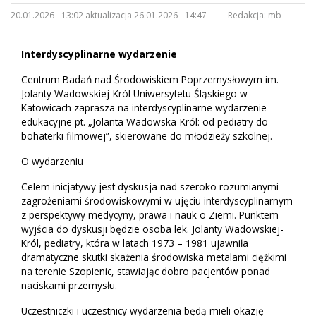
20.01.2026 - 13:02 aktualizacja 26.01.2026 - 14:47
Redakcja:
mb
Interdyscyplinarne wydarzenie
Centrum Badań nad Środowiskiem Poprzemysłowym im.
Jolanty Wadowskiej-Król Uniwersytetu Śląskiego w
Katowicach zaprasza na interdyscyplinarne wydarzenie
edukacyjne pt. „Jolanta Wadowska-Król: od pediatry do
bohaterki filmowej”, skierowane do młodzieży szkolnej.
O wydarzeniu
Celem inicjatywy jest dyskusja nad szeroko rozumianymi
zagrożeniami środowiskowymi w ujęciu interdyscyplinarnym
z perspektywy medycyny, prawa i nauk o Ziemi. Punktem
wyjścia do dyskusji będzie osoba lek. Jolanty Wadowskiej-
Król, pediatry, która
w latach 1973 – 1981
ujawniła
dramatyczne skutki skażenia środowiska metalami ciężkimi
na terenie Szopienic, stawiając dobro pacjentów ponad
naciskami przemysłu.
Uczestniczki i uczestnicy wydarzenia będą mieli okazję