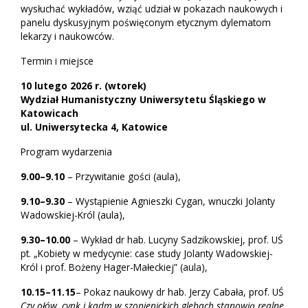
wysłuchać wykładów, wziąć udział w pokazach naukowych i
panelu dyskusyjnym poświęconym etycznym dylematom
lekarzy i naukowców.
Termin i miejsce
10 lutego 2026 r. (wtorek)
Wydział Humanistyczny Uniwersytetu Śląskiego w
Katowicach
ul. Uniwersytecka 4, Katowice
Program wydarzenia
9.00–9.10
– Przywitanie gości (aula),
9.10–9.30
– Wystąpienie Agnieszki Cygan, wnuczki Jolanty
Wadowskiej-Król (aula),
9.30–10.00
– Wykład dr hab. Lucyny Sadzikowskiej, prof. UŚ
pt. „Kobiety w medycynie: case study Jolanty Wadowskiej-
Król i prof. Bożeny Hager-Małeckiej” (aula),
10.15–11.15
– Pokaz naukowy dr hab. Jerzy Cabała, prof. UŚ
Czy ołów, cynk i kadm w szopienickich glebach stanowią realne