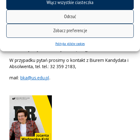
Włącz wszystkie ciasteczka
Zapraszamy do wspólnej rozmowy i aktywnego udziału w
tym wyjątkowym wydarzeniu.
Odrzuć
Udział w spotkaniu jest bezpłatny po wcześniejszej
Zobacz preferencje
rejestracji przez
formularz zgłoszeniowy
.
Do zobaczenia 10 lutego 2026 roku na Wydziale
Polityka plików cookies
Humanistycznym Uniwersytetu Śląskiego w Katowicach.
W przypadku pytań prosimy o kontakt z Biurem Kandydata i
Absolwenta, tel. tel.: 32 359 2183,
mail:
bka@us.edu.pl
.