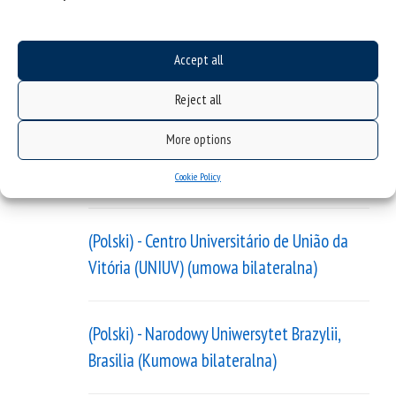
(Polski) Bośnia i Hercegowina
Accept all
Reject all
(Polski) - Uniwersytet w Sarajewie
More options
(Polski) Brazylia
Cookie Policy
(Polski) - Centro Universitário de União da
Vitória (UNIUV) (umowa bilateralna)
(Polski) - Narodowy Uniwersytet Brazylii,
Brasilia (Kumowa bilateralna)