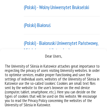
(Polski) - Wolny Uniwersytet Brukselski
(Polski) Białoruś
(Polski) - Białoruski Uniwersytet Państwowy,
Mińsk (umowa bilateralna)
Dear Users,
The University of Silesia in Katowice attaches great importance to
(Polski) - Białoruski Państwowy Uniwersytet
respecting the privacy of users visiting University websites. In order
to optimise services, enable proper functioning and save the
Pedagogiczny im. Maksima Tanka, Mińsk
settings of individual users, websites of the University of Silesia in
(umowa bilateralna)
Katowice use the so-called ‘cookies’. Cookies are small text files
sent by the website to the user’s browser on the end device
(computer, tablet, smartphone, etc.). Here you can decide on the
types of cookies that will be used on this website. We encourage
(Polski) - Minsk State Linguistic University
you to read the Privacy Policy concerning the websites of the
University of Silesia in Katowice.