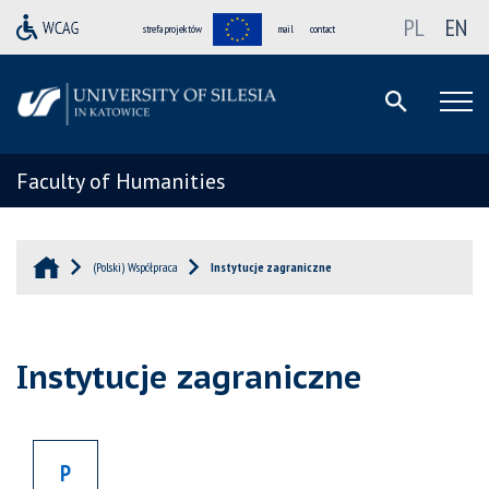
PL
EN
strefa projektów
mail
contact
Faculty of Humanities
(Polski) Współpraca
Instytucje zagraniczne
Instytucje zagraniczne
P