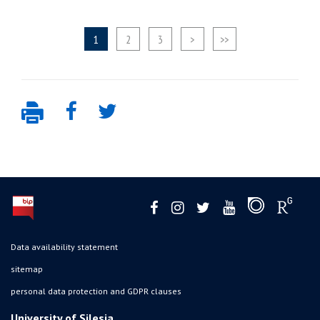
1
2
3
>
>>
Data availability statement
sitemap
personal data protection and GDPR clauses
University of Silesia