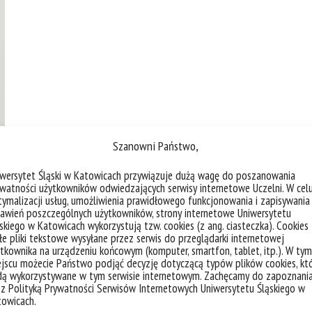
Szanowni Państwo,
iwersytet Śląski w Katowicach przywiązuje dużą wagę do poszanowania
watności użytkowników odwiedzających serwisy internetowe Uczelni. W cel
ymalizacji usług, umożliwienia prawidłowego funkcjonowania i zapisywania
awień poszczególnych użytkowników, strony internetowe Uniwersytetu
skiego w Katowicach wykorzystują tzw. cookies (z ang. ciasteczka). Cookies
e pliki tekstowe wysyłane przez serwis do przeglądarki internetowej
tkownika na urządzeniu końcowym (komputer, smartfon, tablet, itp.). W tym
jscu możecie Państwo podjąć decyzję dotyczącą typów plików cookies, kt
dą wykorzystywane w tym serwisie internetowym. Zachęcamy do zapoznani
 z Polityką Prywatności Serwisów Internetowych Uniwersytetu Śląskiego w
towicach.