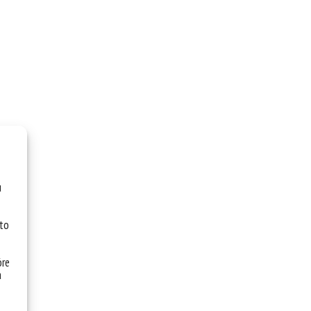
u
 to
óre
a