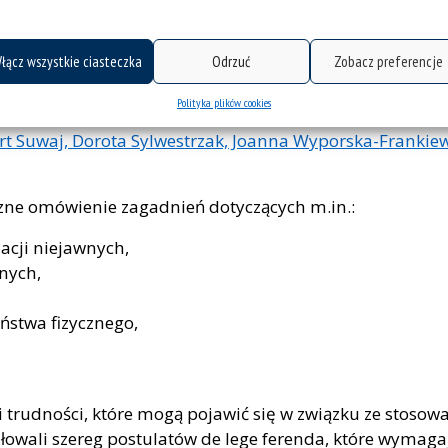
łącz wszystkie ciasteczka
Odrzuć
Zobacz preferencje
red. nauk. Agnieszka Ziółkowska, autorzy: Michał Cynde
Polityka plików cookies
awiec, Grzegorz Łaszczyca, Andrzej Matan, Barbara Paleni
rt Suwaj, Dorota Sylwestrzak, Joanna Wyporska-Frankiew
zne omówienie zagadnień dotyczących m.in.:
acji niejawnych,
nych,
eństwa fizycznego,
i i trudności, które mogą pojawić się w związku ze sto
ułowali szereg postulatów de lege ferenda, które wymag