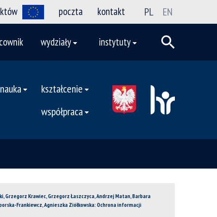
ektów
poczta
kontakt
PL
EN
cownik
wydziały
instytuty
nauka
kształcenie
współpraca
ski, Grzegorz Krawiec, Grzegorz Łaszczyca, Andrzej Matan, Barbara
yporska-Frankiewcz, Agnieszka Ziółkowska: Ochrona informacji