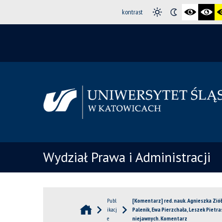
kontrast
Wydział Prawa i Administracji
Publ
[Komentarz] red. nauk. Agnieszka Ziół
ikacj
Palenik, Ewa Pierzchała, Leszek Piet
e
niejawnych. Komentarz