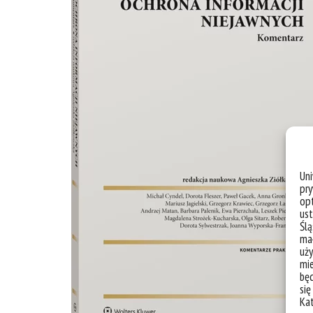
Un
pry
opt
ust
Ślą
mał
uży
mie
bę
się
Ka