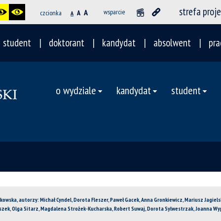
strefa proj
A
wsparcie
czcionka
A
A
student
doktorant
kandydat
absolwent
pra
o wydziale
kandydat
student
kowska, autorzy: Michał Cyndel, Dorota Fleszer, Paweł Gacek, Anna Gronkiewicz, Mariusz Jagiel
raszek, Olga Sitarz, Magdalena Strożek-Kucharska, Robert Suwaj, Dorota Sylwestrzak, Joanna W