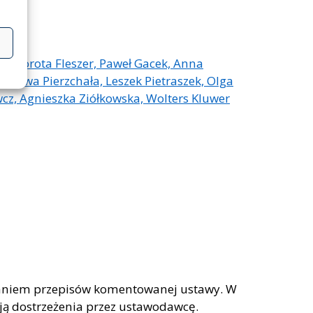
l, Dorota Fleszer, Paweł Gacek, Anna
k, Ewa Pierzchała, Leszek Pietraszek, Olga
cz, Agnieszka Ziółkowska, Wolters Kluwer
sowaniem przepisów komentowanej ustawy. W
ają dostrzeżenia przez ustawodawcę.