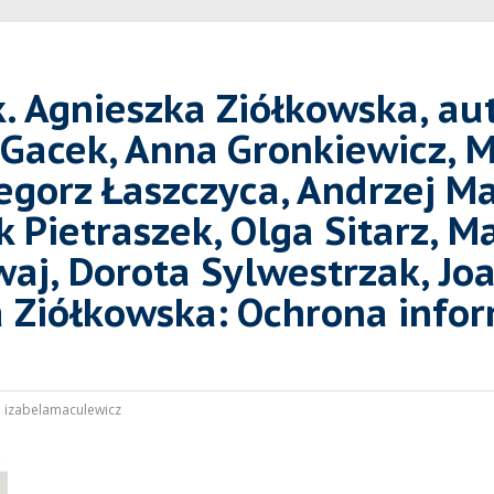
. Agnieszka Ziółkowska, aut
 Gacek, Anna Gronkiewicz, Ma
egorz Łaszczyca, Andrzej Ma
k Pietraszek, Olga Sitarz, 
waj, Dorota Sylwestrzak, J
 Ziółkowska: Ochrona infor
:
izabelamaculewicz