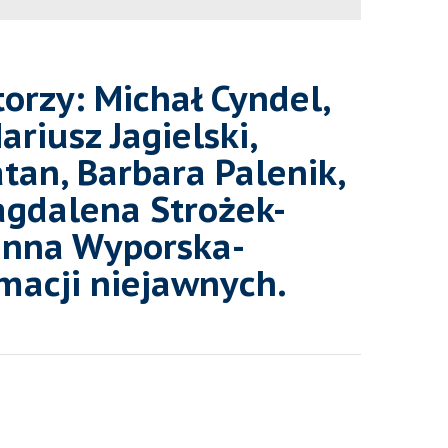
orzy: Michał Cyndel,
riusz Jagielski,
tan, Barbara Palenik,
Magdalena Strożek-
oanna Wyporska-
macji niejawnych.