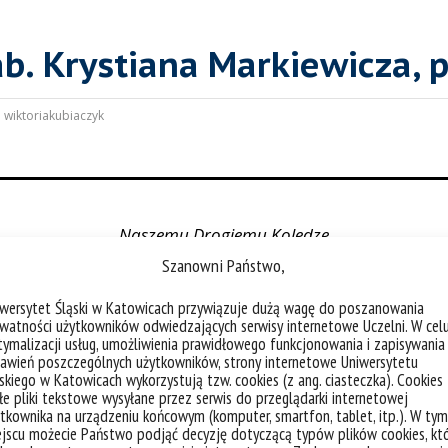
b. Krystiana Markiewicza, p
:
wiktoriakubiaczyk
Naszemu Drogiemu Koledze
Szanowni Państwo,
dr. hab. Krystianowi Markiewiczowi, prof. UŚ
iwersytet Śląski w Katowicach przywiązuje dużą wagę do poszanowania
wyrazy głębokiego współczucia
watności użytkowników odwiedzających serwisy internetowe Uczelni. W cel
ymalizacji usług, umożliwienia prawidłowego funkcjonowania i zapisywania
z powodu śmierci
awień poszczególnych użytkowników, strony internetowe Uniwersytetu
skiego w Katowicach wykorzystują tzw. cookies (z ang. ciasteczka). Cookies
e pliki tekstowe wysyłane przez serwis do przeglądarki internetowej
ukochanej Mamy
tkownika na urządzeniu końcowym (komputer, smartfon, tablet, itp.). W tym
jscu możecie Państwo podjąć decyzję dotyczącą typów plików cookies, kt
składają