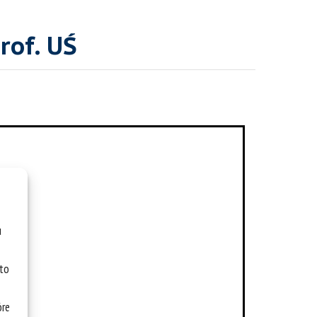
rof. UŚ
u
 to
óre