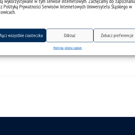
dą wykorzystywane w tym serwisie internetowym. Zachęcamy do zapoznani
 z Polityką Prywatności Serwisów Internetowych Uniwersytetu Śląskiego w
Dziekan,
towicach.
Koleżanki i Koledzy z Katedry Postępowania Cywilnego
oraz cała społeczność akademicka
Wydziału Prawa i Administracji UŚ
łącz wszystkie ciasteczka
Odrzuć
Zobacz preferencje
Polityka plików cookies