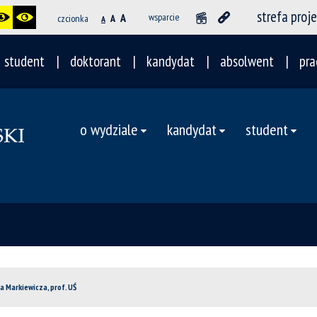
strefa proj
A
wsparcie
czcionka
A
A
student
doktorant
kandydat
absolwent
pra
o wydziale
kandydat
student
na Markiewicza, prof. UŚ