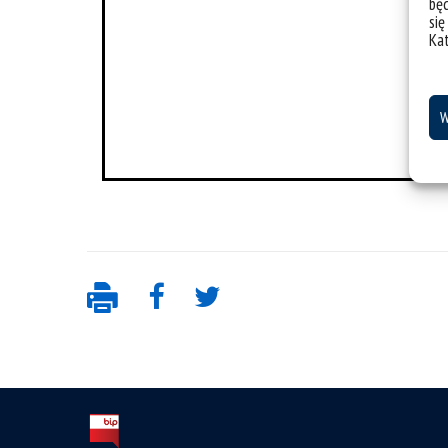
bę
się
Ka
W