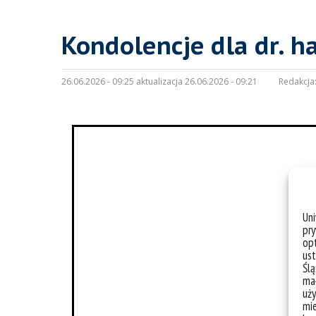
Kondolencje dla dr. ha
26.06.2026 - 09:25 aktualizacja 26.06.2026 - 09:21
Redakcja
Un
pry
opt
ust
Ślą
mał
uży
mie