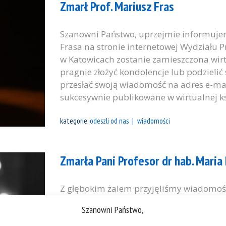
Zmarł Prof. Mariusz Fras
Szanowni Państwo, uprzejmie informujem
Frasa na stronie internetowej Wydziału P
w Katowicach zostanie zamieszczona wirt
pragnie złożyć kondolencje lub podziel
przesłać swoją wiadomość na adres e-mai
sukcesywnie publikowane w wirtualnej ks
kategorie:
odeszli od nas
wiadomości
Zmarła Pani Profesor dr hab. Maria
Z głębokim żalem przyjęliśmy wiadomość
Poźniak-Niedzielskiej wieloletniego p
Szanowni Państwo,
Wydziale Prawa i Administracji UMCS, k