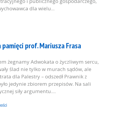
tracyjnego i publicznego gospodarczego,
wychowawca dla wielu...
 pamięci prof. Mariusza Frasa
iem żegnamy Adwokata o życzliwym sercu,
wały ślad nie tylko w murach sądów, ale
rata dla Palestry – odszedł Prawnik z
yło jedynie zbiorem przepisów. Na sali
cznej siły argumentu....
ości