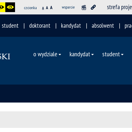
strefa proj
A
wsparcie
czcionka
A
A
student
doktorant
kandydat
absolwent
pra
o wydziale
kandydat
student