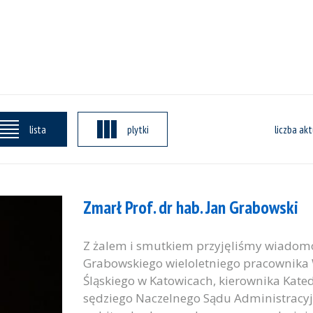
lista
plytki
liczba akt
Zmarł Prof. dr hab. Jan Grabowski
Z żalem i smutkiem przyjęliśmy wiadomość
Grabowskiego wieloletniego pracownika 
Śląskiego w Katowicach, kierownika Kat
sędziego Naczelnego Sądu Administracyj