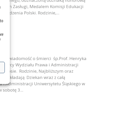
 Cywilnego, odznaczoną odznaką honorową
Krzyżem Zasługi, Medalem Komisji Edukacji
u
rodzenia Polski. Rodzinie,...
 to
óre
a
my wiadomość o śmierci śp.Prof. Henryka
dowcy Wydziału Prawa i Administracji
 Laosie. Rodzinie, Najbliższym oraz
lu składają Dziekan wraz z całą
i Administracji Uniwersytetu Śląskiego w
 sobotę 3...