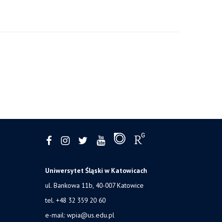
Uniwersytet Śląski w Katowicach
ul. Bankowa 11b, 40-007 Katowice
tel. +48 32 359 20 60
e-mail:
wpia@us.edu.pl