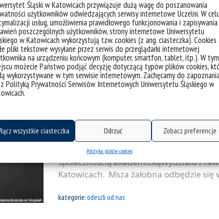
Handlowego, Dyrektora Instytutu Prawa
iwersytet Śląski w Katowicach przywiązuje dużą wagę do poszanowania
„Za zasługi dla wynalazczości”, Złotym 
watności użytkowników odwiedzających serwisy internetowe Uczelni. W cel
ymalizacji usług, umożliwienia prawidłowego funkcjonowania i zapisywania
Narodowej i Krzyżem Oficerskim Orderu Od
awień poszczególnych użytkowników, strony internetowe Uniwersytetu
skiego w Katowicach wykorzystują tzw. cookies (z ang. ciasteczka). Cookies
kategorie:
odeszli od nas
wiadomości
e pliki tekstowe wysyłane przez serwis do przeglądarki internetowej
tkownika na urządzeniu końcowym (komputer, smartfon, tablet, itp.). W tym
jscu możecie Państwo podjąć decyzję dotyczącą typów plików cookies, kt
dą wykorzystywane w tym serwisie internetowym. Zachęcamy do zapoznani
Zmarł prof. Henryk Goik
 z Polityką Prywatności Serwisów Internetowych Uniwersytetu Śląskiego w
towicach.
Z ogromnym żalem i smutkiem przyjęliś
Goika emerytowanego pracownika, wykła
łącz wszystkie ciasteczka
Odrzuć
Zobacz preferencje
Uniwersytetu Śląskiego, ambasadora RP w
Uczniom Zmarłegowyrazy współczucia i ża
Polityka plików cookies
społecznością akademickąWydziału Prawa 
Katowicach. Msza żałobna odbędzie się w
kategorie:
odeszli od nas