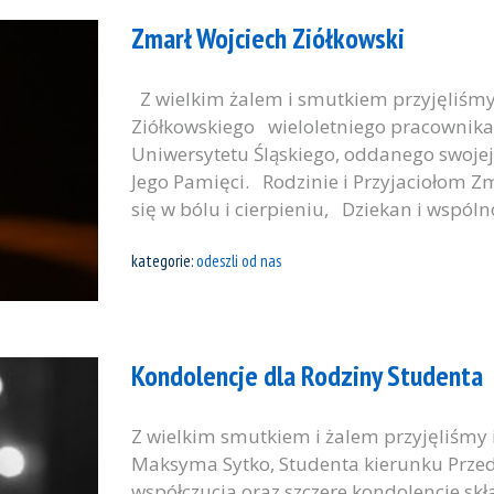
Zmarł Wojciech Ziółkowski
Z wielkim żalem i smutkiem przyjęliśm
Ziółkowskiego wieloletniego pracownika
Uniwersytetu Śląskiego, oddanego swoje
Jego Pamięci. Rodzinie i Przyjaciołom Zm
się w bólu i cierpieniu, Dziekan i wspól
kategorie:
odeszli od nas
Kondolencje dla Rodziny Studenta
Z wielkim smutkiem i żalem przyjęliśmy 
Maksyma Sytko, Studenta kierunku Przeds
współczucia oraz szczere kondolencje skł