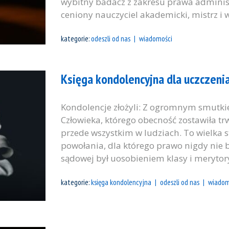
wybitny badacz z zakresu prawa adminis
ceniony nauczyciel akademicki, mistrz i 
kategorie:
odeszli od nas
wiadomości
Księga kondolencyjna dla uczczenia
Kondolencje złożyli: Z ogromnym smutk
Człowieka, którego obecność zostawiła tr
przede wszystkim w ludziach. To wielka st
powołania, dla którego prawo nigdy nie b
sądowej był uosobieniem klasy i merytory
kategorie:
księga kondolencyjna
odeszli od nas
wiadom