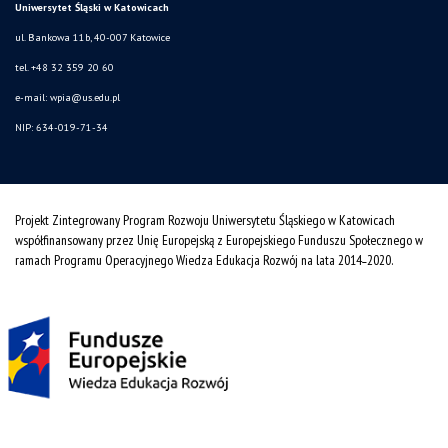
Uniwersytet Śląski w Katowicach
ul. Bankowa 11b, 40-007 Katowice
tel. +48 32 359 20 60
e-mail:
wpia@us.edu.pl
NIP: 634-019-71-34
Projekt Zintegrowany Program Rozwoju Uniwersytetu Śląskiego w Katowicach
współfinansowany przez Unię Europejską z Europejskiego Funduszu Społecznego w
ramach Programu Operacyjnego Wiedza Edukacja Rozwój na lata 2014˗2020.