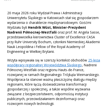
20 maja 2026 roku Wydział Prawa i Administracji
Uniwersytetu Śląskiego w Katowicach stał się gospodarzem
wydarzenia o charakterze międzynarodowym. Gośćmi
Wydziału byli
Hendrik Wüst, Minister-Prezydent
Nadrenii Północnej-Westfalii
oraz prof. M. Angela Sasse,
przedstawicielka kierownictwa Cluster of Excellence CASA
przy Ruhr University Bochum, członkini Niemieckiej Akademii
Nauk Leopoldina i Fellow of the Royal Academy of
Engineering w Wielkiej Brytanii.
Wizyta wpisywała się w szerszy kontekst obchodów
25-lecia
współpracy regionalnej Województwa Śląskiego
, Nadrenii
Północnej-Westfalii oraz regionu Hauts-de-France,
rozwijanej w ramach Regionalnego Trójkąta Weimarskiego.
Współpraca ta stanowi ważną płaszczyznę dialogu między
regionami, które łączą doświadczenia transformacji
gospodarczej i społecznej, a także wspólne wyzwania
związane z bezpieczeństwem, odpornością instytucji
publicznych, przeciwdziałaniem dezinformacji oraz
rozwojem nowych technologii.