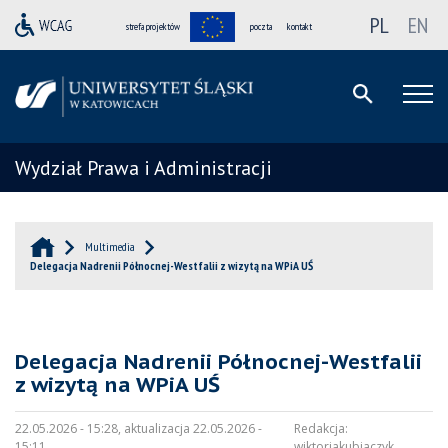
PL
EN
strefa projektów
poczta
kontakt
Wydział Prawa i Administracji
Multimedia
Delegacja Nadrenii Północnej-Westfalii z wizytą na WPiA UŚ
Delegacja Nadrenii Północnej-Westfalii
z wizytą na WPiA UŚ
22.05.2026 - 15:28, aktualizacja 22.05.2026 -
Redakcja:
15:11
wiktoriakubiaczyk