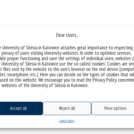
Dear Users,
 University of Silesia in Katowice attaches great importance to respecting
 privacy of users visiting University websites. In order to optimise services,
ble proper functioning and save the settings of individual users, websites 
 University of Silesia in Katowice use the so-called ‘cookies’. Cookies are sm
t files sent by the website to the user’s browser on the end device (comput
let, smartphone, etc.). Here you can decide on the types of cookies that wi
used on this website. We encourage you to read the Privacy Policy concerni
 websites of the University of Silesia in Katowice.
Accept all
Reject all
More options
Cookie Policy