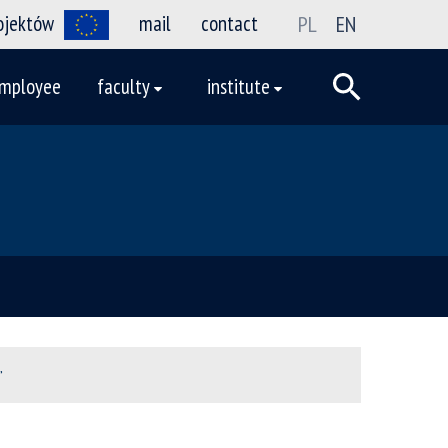
rojektów
mail
contact
PL
EN
mployee
faculty
institute
”