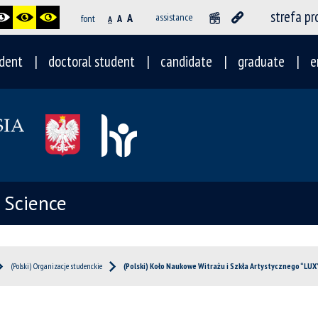
strefa p
A
assistance
font
A
A
dent
doctoral student
candidate
graduate
e
l Science
(Polski) Organizacje studenckie
(Polski) Koło Naukowe Witrażu i Szkła Artystycznego “LUX