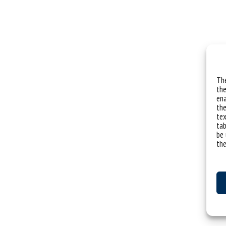
The
the
ena
the
tex
tab
be 
the