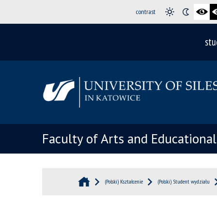
contrast
stu
Faculty of Arts and Educationa
(Polski) Kształcenie
(Polski) Student wydziału