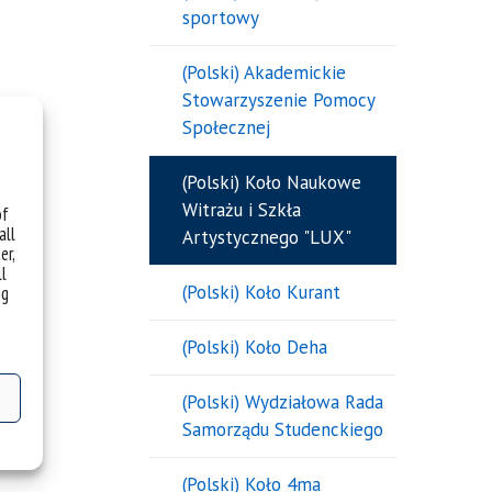
sportowy
(Polski) Akademickie
Stowarzyszenie Pomocy
Społecznej
(Polski) Koło Naukowe
Witrażu i Szkła
of
all
Artystycznego "LUX"
er,
ll
(Polski) Koło Kurant
ng
(Polski) Koło Deha
(Polski) Wydziałowa Rada
Samorządu Studenckiego
(Polski) Koło 4ma