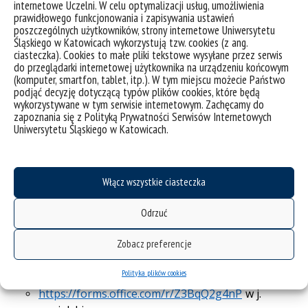
internetowe Uczelni. W celu optymalizacji usług, umożliwienia
Chętni mogą samodzielnie zgłaszać się do Programu
prawidłowego funkcjonowania i zapisywania ustawień
poprzez formularz aplikacyjny w wersji online.
poszczególnych użytkowników, strony internetowe Uniwersytetu
Śląskiego w Katowicach wykorzystują tzw. cookies (z ang.
Stworzono specjalne, spersonalizowane ankiety
ciasteczka). Cookies to małe pliki tekstowe wysyłane przez serwis
uwzględniające specyfikę każdego Wydziału i jednostki.
do przeglądarki internetowej użytkownika na urządzeniu końcowym
(komputer, smartfon, tablet, itp.). W tym miejscu możecie Państwo
Po wyłonieniu laureatów przez Wydziały i jednostki,
podjąć decyzję dotyczącą typów plików cookies, które będą
wykorzystywane w tym serwisie internetowym. Zachęcamy do
odbędzie się Gala wręczenia wyróżnień, podczas której
zapoznania się z Polityką Prywatności Serwisów Internetowych
absolwenci otrzymają listy gratulacyjne oraz upominki.
Uniwersytetu Śląskiego w Katowicach.
W trakcie gali odbędzie się również quiz wiedzy o
Uniwersytecie Śląskim, dedykowany absolwentom
studiów I oraz II stopnia. Dla zwycięzcy przewidziana
Włącz wszystkie ciasteczka
została Nagroda Specjalna.
Odrzuć
Chętnych do udziału zapraszamy do wypełnienia
ankiety online, dostępnej na:
Zobacz preferencje
https://forms.office.com/r/UHeHv0hegP
w j.
Polityka plików cookies
polskim
https://forms.office.com/r/Z3BqQ2g4nP
w j.