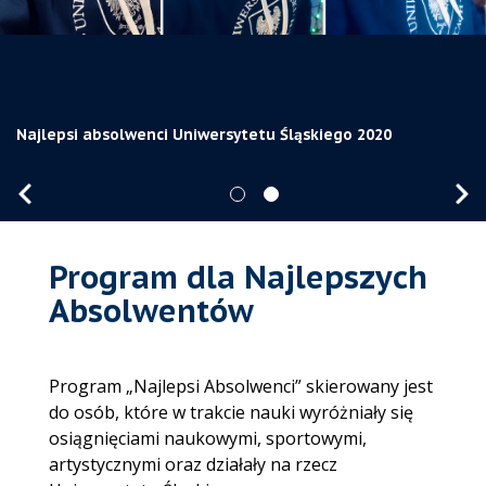
Zgłoś się do Programu Najlepszych Absolwentów!
Najlepsi absolwenci Uniwersytetu Śląskiego 2020
Program dla Najlepszych
Absolwentów
Program „Najlepsi Absolwenci” skierowany jest
do osób, które w trakcie nauki wyróżniały się
osiągnięciami naukowymi, sportowymi,
artystycznymi oraz działały na rzecz