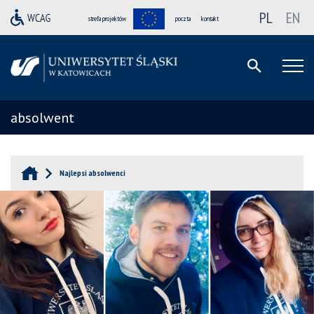
PL
EN
strefa projektów
poczta
kontakt
absolwent
Najlepsi absolwenci