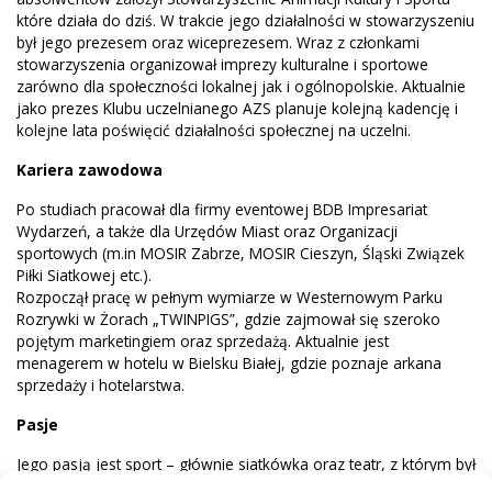
które działa do dziś. W trakcie jego działalności w stowarzyszeniu
był jego prezesem oraz wiceprezesem. Wraz z członkami
stowarzyszenia organizował imprezy kulturalne i sportowe
zarówno dla społeczności lokalnej jak i ogólnopolskie. Aktualnie
jako prezes Klubu uczelnianego AZS planuje kolejną kadencję i
kolejne lata poświęcić działalności społecznej na uczelni.
Kariera zawodowa
Po studiach pracował dla firmy eventowej BDB Impresariat
Wydarzeń, a także dla Urzędów Miast oraz Organizacji
sportowych (m.in MOSIR Zabrze, MOSIR Cieszyn, Śląski Związek
Piłki Siatkowej etc.).
Rozpoczął pracę w pełnym wymiarze w Westernowym Parku
Rozrywki w Żorach „TWINPIGS”, gdzie zajmował się szeroko
pojętym marketingiem oraz sprzedażą. Aktualnie jest
menagerem w hotelu w Bielsku Białej, gdzie poznaje arkana
sprzedaży i hotelarstwa.
Pasje
Jego pasją jest sport – głównie siatkówka oraz teatr, z którym był
mocno związany w okresie nauki w liceum, a także studiów.