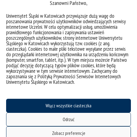
Szanowni Państwo,
Obecnie największą pasją jest jego dwuletnia córeczka –
Wiktoria.
Uniwersytet Śląski w Katowicach przywiązuje dużą wagę do
poszanowania prywatności użytkowników odwiedzających serwisy
Zapytany dlaczego zasługuje na tytuł „Absolwenta z Pasją”
internetowe Uczelni. W celu optymalizacji usług, umożliwienia
odpowiedział: „Moje zaangażowanie w »pobudzanie« studentów
prawidłowego funkcjonowania i zapisywania ustawień
z Cieszyna jest od początku nacechowane pasją i chęcią
poszczególnych użytkowników, strony internetowe Uniwersytetu
zrobienia czegoś dla naszego miasta i wydziału tak mocno
Śląskiego w Katowicach wykorzystują tzw. cookies (z ang.
odseparowanego od Katowic. Studenci cieszyńskich wydziałów
ciasteczka). Cookies to małe pliki tekstowe wysyłane przez serwis
są trudni i niesforni, ale dzięki zajęciom i imprezom, które dla
do przeglądarki internetowej użytkownika na urządzeniu końcowym
nich organizujemy stają na »organizatorskie« nogi. Pozwalamy i
(komputer, smartfon, tablet, itp.). W tym miejscu możecie Państwo
dajemy im szansę się rozwinąć, poznać zaplecze organizacji
podjąć decyzję dotyczącą typów plików cookies, które będą
wykorzystywane w tym serwisie internetowym. Zachęcamy do
dużych wydarzeń a także zadbać o swoje zdrowie i wizerunek”.
zapoznania się z Polityką Prywatności Serwisów Internetowych
Uniwersytetu Śląskiego w Katowicach.
Włącz wszystkie ciasteczka
Odrzuć
Zobacz preferencje