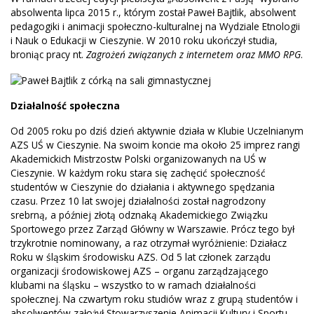
absolwenta lipca 2015 r., którym został Paweł Bajtlik, absolwent
pedagogiki i animacji społeczno-kulturalnej na Wydziale Etnologii
i Nauk o Edukacji w Cieszynie. W 2010 roku ukończył studia,
broniąc pracy nt.
Zagrożeń związanych z internetem oraz MMO RPG
.
Działalność społeczna
Od 2005 roku po dziś dzień aktywnie działa w Klubie Uczelnianym
AZS UŚ w Cieszynie. Na swoim koncie ma około 25 imprez rangi
Akademickich Mistrzostw Polski organizowanych na UŚ w
Cieszynie. W każdym roku stara się zachęcić społeczność
studentów w Cieszynie do działania i aktywnego spędzania
czasu. Przez 10 lat swojej działalności został nagrodzony
srebrną, a później złotą odznaką Akademickiego Związku
Sportowego przez Zarząd Główny w Warszawie. Prócz tego był
trzykrotnie nominowany, a raz otrzymał wyróżnienie: Działacz
Roku w śląskim środowisku AZS. Od 5 lat członek zarządu
organizacji środowiskowej AZS – organu zarządzającego
klubami na śląsku – wszystko to w ramach działalności
społecznej. Na czwartym roku studiów wraz z grupą studentów i
absolwentów założył Stowarzyszenie Animacji Kultury i Sportu