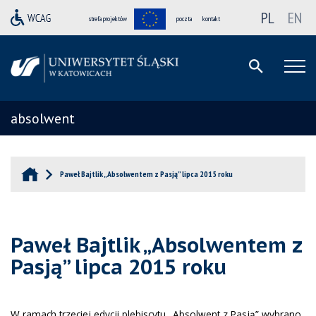
PL
EN
strefa projektów
poczta
kontakt
absolwent
Paweł Bajtlik „Absolwentem z Pasją” lipca 2015 roku
Paweł Bajtlik „Absolwentem z
Pasją” lipca 2015 roku
W ramach trzeciej edycji plebiscytu „Absolwent z Pasją” wybrano