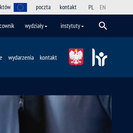
ektów
poczta
kontakt
PL
EN
cownik
wydziały
instytuty
je
wydarzenia
kontakt