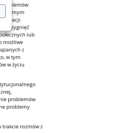
ch problemów
 tym samym
mendacji.
ozstrzygnięć
połecznych lub
do możliwe
iązanych z
o, w tym
ów w życiu
stytucjonalnego
znej,
anie problemów
ane problemy
w trakcie rozmów z