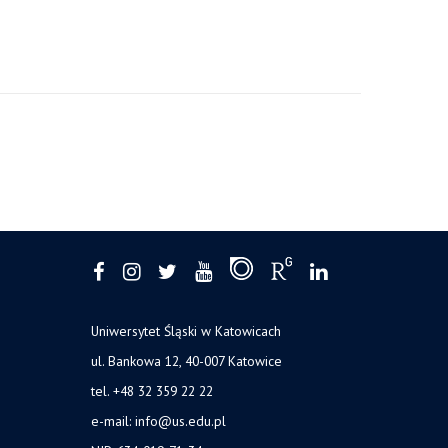
Uniwersytet Śląski w Katowicach
ul. Bankowa 12, 40-007 Katowice
tel. +48 32 359 22 22
e-mail: info@us.edu.pl