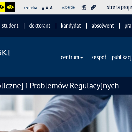
strefa proj
A
wsparcie
czcionka
A
A
student
doktorant
kandydat
absolwent
pra
centrum
zespół
publikac
licznej i Problemów Regulacyjnych