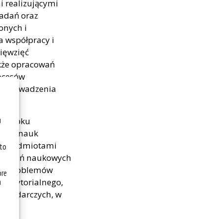
i realizującymi
adań oraz
onych i
a współpracy i
ięwzięć
akże opracowań
rocesów
ch prowadzenia
u
 dorobku
rawa, nauk
um z podmiotami
 to
o badań naukowych
ych problemów
óre
a
 terytorialnego,
ospodarczych, w