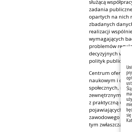
służącą współprac
zadania publiczn
opartych na nich 
zbadanych danych
realizacji wspól
wymagających bada
problemów regulac
decyzyjnych w adm
polityk publicznyc
Un
pry
Centrum oferuje d
opt
naukowym i doświ
ust
społecznych, nauk
Ślą
mał
zewnętrznymi jes
uży
z praktyczną użyt
mie
bę
pojawiających się
się
zawodowego i gosp
Ka
tym zwłaszcza świ