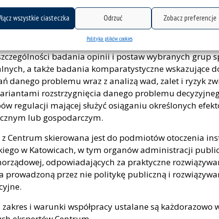
uje się w projektowaniu i realizacji badań empiryczny
łącz wszystkie ciasteczka
Odrzuć
Zobacz preferencje
ej, łączących ilościowe i jakościowe metody badawcze, a
ożliwość sformułowania pogłębionych wniosków i reko
Polityka plików cookies
ń będących podstawą do zdefiniowania optymalnych r
szczególności badania opinii i postaw wybranych grup s
ialnych, a także badania komparatystyczne wskazujące 
ń danego problemu wraz z analizą wad, zalet i ryzyk zw
ariantami rozstrzygnięcia danego problemu decyzyjneg
w regulacji mającej służyć osiąganiu określonych efekt
ecznym lub gospodarczym.
 z Centrum skierowana jest do podmiotów otoczenia in
kiego w Katowicach, w tym organów administracji public
morządowej, odpowiadających za praktyczne rozwiązyw
na prowadzoną przez nie politykę publiczną i rozwiązyw
cyjne.
t, zakres i warunki współpracy ustalane są każdorazowo 
ych ekspertów Centrum.