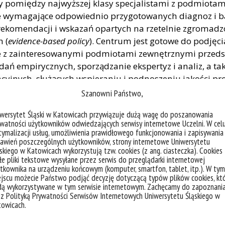
y pomiędzy najwyższej klasy specjalistami z podmiotam
e wymagające odpowiednio przygotowanych diagnoz i b
rekomendacji i wskazań opartych na rzetelnie zgromadz
 (
evidence-based policy
). Centrum jest gotowe do podjęci
nie z zainteresowanymi podmiotami zewnętrznymi przeds
ń empirycznych, sporządzanie ekspertyz i analiz, a t
yjnych, służących wspieraniu i podnoszeniu jakości p
inistracji, gospodarce, samorządzie oraz innych sfera
Szanowni Państwo,
h.
iwersytet Śląski w Katowicach przywiązuje dużą wagę do poszanowania
watności użytkowników odwiedzających serwisy internetowe Uczelni. W cel
ostęp do najwyższej klasy specjalistów o różnorodnym
ymalizacji usług, umożliwienia prawidłowego funkcjonowania i zapisywania
adczeniu praktycznym, w szczególności w dziedzinie p
awień poszczególnych użytkowników, strony internetowe Uniwersytetu
i administracji, psychologii i etyki. Współpraca Centr
skiego w Katowicach wykorzystują tzw. cookies (z ang. ciasteczka). Cookies
e pliki tekstowe wysyłane przez serwis do przeglądarki internetowej
t zorientowana na połączenie wartościowych poznawcz
tkownika na urządzeniu końcowym (komputer, smartfon, tablet, itp.). W tym
ecznością i realnym wsparciem w rozwiązywaniu istotn
jscu możecie Państwo podjąć decyzję dotyczącą typów plików cookies, kt
dą wykorzystywane w tym serwisie internetowym. Zachęcamy do zapoznani
 w funkcjonowaniu podmiotów administracji, samorządu
 z Polityką Prywatności Serwisów Internetowych Uniwersytetu Śląskiego w
odarczego, instytucji regulacyjnych oraz podmiotów g
towicach.
adczących usługi o charakterze użyteczności publicznej.