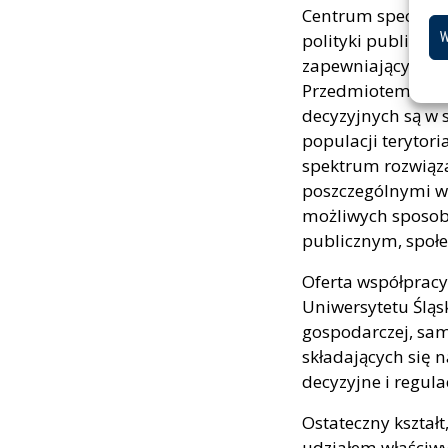
Centrum specjaliz
W
polityki publiczn
zapewniających m
Przedmiotem bada
decyzyjnych są w 
populacji terytor
spektrum rozwiąza
poszczególnymi w
możliwych sposobó
publicznym, społ
Oferta współpracy
Uniwersytetu Śląs
gospodarczej, sa
składających się 
decyzyjne i regula
Ostateczny kształ
udziałem właściw