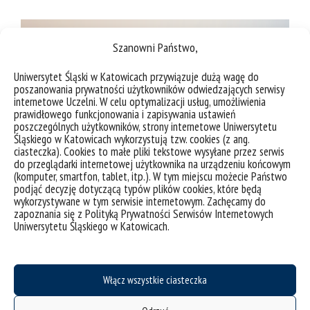
Szanowni Państwo,
Uniwersytet Śląski w Katowicach przywiązuje dużą wagę do
poszanowania prywatności użytkowników odwiedzających serwisy
internetowe Uczelni. W celu optymalizacji usług, umożliwienia
prawidłowego funkcjonowania i zapisywania ustawień
poszczególnych użytkowników, strony internetowe Uniwersytetu
Śląskiego w Katowicach wykorzystują tzw. cookies (z ang.
ciasteczka). Cookies to małe pliki tekstowe wysyłane przez serwis
do przeglądarki internetowej użytkownika na urządzeniu końcowym
LegalHackers grafika promująca.
(komputer, smartfon, tablet, itp.). W tym miejscu możecie Państwo
podjąć decyzję dotyczącą typów plików cookies, które będą
wykorzystywane w tym serwisie internetowym. Zachęcamy do
zapoznania się z Polityką Prywatności Serwisów Internetowych
Uniwersytetu Śląskiego w Katowicach.
Włącz wszystkie ciasteczka