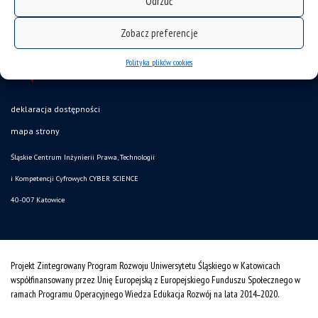
Odrzuć
Zobacz preferencje
Polityka plików cookies
deklaracja dostępności
mapa strony
Śląskie Centrum Inżynierii Prawa, Technologii
i Kompetencji Cyfrowych CYBER SCIENCE
40-007 Katowice
Projekt Zintegrowany Program Rozwoju Uniwersytetu Śląskiego w Katowicach
współfinansowany przez Unię Europejską z Europejskiego Funduszu Społecznego w
ramach Programu Operacyjnego Wiedza Edukacja Rozwój na lata 2014˗2020.