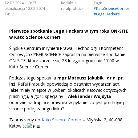
12.02.2024 - 13:27
Redakcja:
Tagi:
aktualizacja 12.02.2024 -
rafalprabucki
#KatoScienceCorner
,
14:12
#LegalHackers
Pierwsze spotkanie LegalHackers w tym roku ON-SITE
w Kato Science Corner!
Śląskie Centrum Inżynierii Prawa, Technologii i Kompetencji
Cyfrowych CYBER SCIENCE zaprasza na pierwsze spotkanie
ON-SITE, które zacznie się 23 lutego o godzinie 17:00 w
Kato Science Corner.
Podczas tego spotkania
mgr Mateusz Jakubik
i
dr n. pr.
inż.
Rafał Prabucki opowiedzą o ostatnich wydarzeniach,
jakie miały miejsce w „cyber” okolicach Katowic dotyczących
phishingu, a gość specjalny –
Aleksander Wojdyła
–
odpowie na trapiące prawników pytanie: co jest po drugiej
stronie podejrzanego linka?
Zapraszamy do
Kato Science Corner
– Młyńska 2, 40-098
Katowice