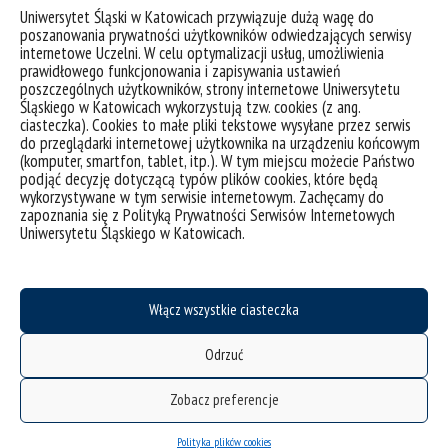
Uniwersytet Śląski w Katowicach przywiązuje dużą wagę do
poszanowania prywatności użytkowników odwiedzających serwisy
internetowe Uczelni. W celu optymalizacji usług, umożliwienia
prawidłowego funkcjonowania i zapisywania ustawień
poszczególnych użytkowników, strony internetowe Uniwersytetu
Śląskiego w Katowicach wykorzystują tzw. cookies (z ang.
Fintech, czyli przyszłość bankowości
ciasteczka). Cookies to małe pliki tekstowe wysyłane przez serwis
do przeglądarki internetowej użytkownika na urządzeniu końcowym
(komputer, smartfon, tablet, itp.). W tym miejscu możecie Państwo
podjąć decyzję dotyczącą typów plików cookies, które będą
kategorie:
wiadomości
współpraca
wykorzystywane w tym serwisie internetowym. Zachęcamy do
tagi :
bankowość
fintech
otwarta bankowość
płatności on-line
zapoznania się z Polityką Prywatności Serwisów Internetowych
Uniwersytetu Śląskiego w Katowicach.
Włącz wszystkie ciasteczka
Odrzuć
Zobacz preferencje
deklaracja dostępności
Polityka plików cookies
mapa strony