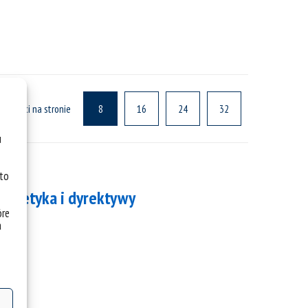
ualności na stronie
8
16
24
32
u
 to
ek, etyka i dyrektywy
óre
a
t