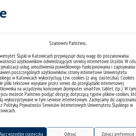
e
Szanowni Państwo,
liczba akt
iwersytet Śląski w Katowicach przywiązuje dużą wagę do poszanowania
watności użytkowników odwiedzających serwisy internetowe Uczelni. W cel
ymalizacji usług, umożliwienia prawidłowego funkcjonowania i zapisywania
awień poszczególnych użytkowników, strony internetowe Uniwersytetu
skiego w Katowicach wykorzystują tzw. cookies (z ang. ciasteczka). Cookies
e pliki tekstowe wysyłane przez serwis do przeglądarki internetowej
Cyberbezpieczeństwo, czyli rozsąd
tkownika na urządzeniu końcowym (komputer, smartfon, tablet, itp.). W tym
jscu możecie Państwo podjąć decyzję dotyczącą typów plików cookies, kt
dą wykorzystywane w tym serwisie internetowym. Zachęcamy do zapoznani
 z Polityką Prywatności Serwisów Internetowych Uniwersytetu Śląskiego w
towicach.
kategorie:
wiadomości
wykłady
tagi :
dariusz szostek
nowe technologie
oirp
podcas
łącz wszystkie ciasteczka
Odrzuć
Zobacz preferencje