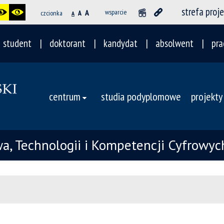
strefa proj
A
wsparcie
czcionka
A
A
student
doktorant
kandydat
absolwent
pra
centrum
studia podyplomowe
projekty
awa, Technologii i Kompetencji Cyfrow