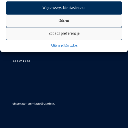
mapa strony
Włącz wszystkie ciasteczka
Obserwatorium Procesów Miejskich i Metropolitarnych
Odrzuć
ul. Bankowa 11, pok. 1A
40-007 Katowice
Zobacz preferencje
Polityka plików cookies
32 359 18 63
obserwatoriummiasto@us.edu.pl