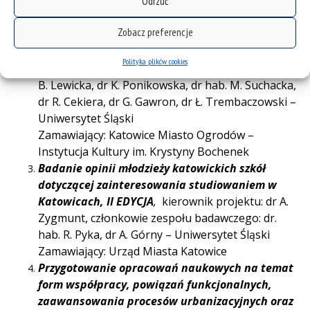
Odrzuć
osiągnięciu celów Agendy ONZ na Rzecz
Zrównoważonego Rozwoju do 2030 jako efekt
Zobacz preferencje
debat środowisk kreatywnych Katowic i Krakowa
–
kierownik projektu: dr hab. R. Pyka członkowie
Polityka plików cookies
zespołu badawczego: dr hab. K. Bierwiaczonek, dr
B. Lewicka, dr K. Ponikowska, dr hab. M. Suchacka,
dr R. Cekiera, dr G. Gawron, dr Ł. Trembaczowski –
Uniwersytet Śląski
Zamawiający: Katowice Miasto Ogrodów –
Instytucja Kultury im. Krystyny Bochenek
Badanie opinii młodzieży katowickich szkół
dotyczącej zainteresowania studiowaniem w
Katowicach,
II EDYCJA
,
kierownik projektu: dr A.
Zygmunt, członkowie zespołu badawczego: dr.
hab. R. Pyka, dr A. Górny – Uniwersytet Śląski
Zamawiający: Urząd Miasta Katowice
Przygotowanie opracowań naukowych na temat
form współpracy, powiązań funkcjonalnych,
zaawansowania procesów urbanizacyjnych oraz