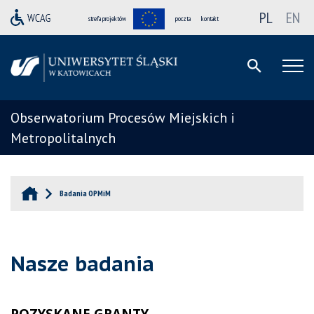
PL
EN
strefa projektów
poczta
kontakt
Obserwatorium Procesów Miejskich i
Metropolitalnych
Badania OPMiM
Nasze badania
POZYSKANE GRANTY