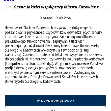
Ocena jakości współpracy Miasta Katowice z
organizacjami pozarządowymi
– kierownik
Szanowni Państwo,
projektu: dr hab. K. Bierwiaczonek, prof. UŚ,
członkowie zespołu badawczego: dr hab. R. Pyka
Uniwersytet Śląski w Katowicach przywiązuje dużą wagę do
prof. UŚ, dr hab. Z. Zagała prof. UŚ, dr A. Zygmunt
poszanowania prywatności użytkowników odwiedzających serwisy
internetowe Uczelni. W celu optymalizacji usług, umożliwienia
– Uniwersytet Śląski
prawidłowego funkcjonowania i zapisywania ustawień
Zamawiający: Urząd Miasta Katowice
poszczególnych użytkowników, strony internetowe Uniwersytetu
Śląskiego w Katowicach wykorzystują tzw. cookies (z ang.
ciasteczka). Cookies to małe pliki tekstowe wysyłane przez serwis
2018
do przeglądarki internetowej użytkownika na urządzeniu końcowym
(komputer, smartfon, tablet, itp.). W tym miejscu możecie Państwo
Katowicki sektor wydarzeń kongresowo-
podjąć decyzję dotyczącą typów plików cookies, które będą
biznesowych a rozwój i wizerunek miasta
–
wykorzystywane w tym serwisie internetowym. Zachęcamy do
kierownik projektu: dr hab. R. Pyka, członkowie
zapoznania się z Polityką Prywatności Serwisów Internetowych
Uniwersytetu Śląskiego w Katowicach.
zespołu badawczego: dr hab. R. Muster, dr A.
Zygmunt, dr Ł. Trembaczowski – Uniwersytet
Śląski
Zamawiający: Urząd Miasta Katowice
Włącz wszystkie ciasteczka
Rola kultury i sektorów kreatywnych w