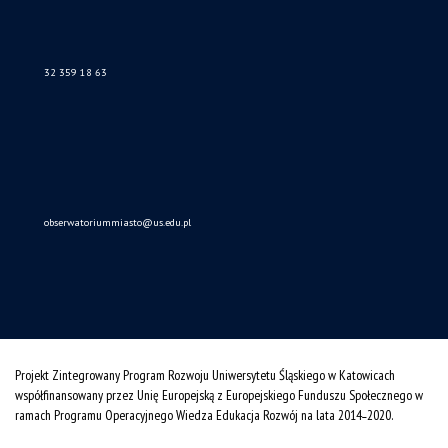
32 359 18 63
obserwatoriummiasto@us.edu.pl
Projekt Zintegrowany Program Rozwoju Uniwersytetu Śląskiego w Katowicach
współfinansowany przez Unię Europejską z Europejskiego Funduszu Społecznego w
ramach Programu Operacyjnego Wiedza Edukacja Rozwój na lata 2014˗2020.