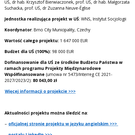
UŚ, dr hab. Krzysztof Bierwiaczonek, prof. UŚ, dr hab. Małgorzata
Suchacka, prof. UŚ, dr Zuzanna Neuve-Église
Jednostka realizująca projekt w UŚ
: WNS, Instytut Socjologii
Koordynator
: Brno City Municipality, Czechy
Wartość całego projektu:
1 647 000 EUR
Budżet dla UŚ (100%):
98 000 EUR
Dofinansowanie dla UŚ ze środków Budżetu Państwa w
ramach programu Projekty Międzynarodowe
Współfinansowane
(umowa nr 5473/Interreg CE 2021-
2027/2023/2):
80 043,00 zł
Więcej informacji o projekcie >>>
Aktualności projektu można śledzić na
:
–
oficjalnej stronie projektu w języku angielskim >>>
–
portalu LinkedIn >>>