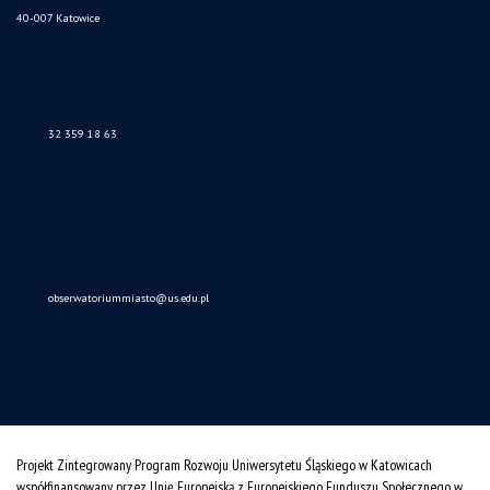
40-007 Katowice
32 359 18 63
obserwatoriummiasto@us.edu.pl
Projekt Zintegrowany Program Rozwoju Uniwersytetu Śląskiego w Katowicach
współfinansowany przez Unię Europejską z Europejskiego Funduszu Społecznego w