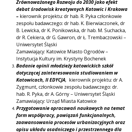
Zrównoważonego Rozwoju do 2030 jako efekt
debat środowisk kreatywnych Katowic i Krakowa
–
kierownik projektu: dr hab. R. Pyka członkowie
zespołu badawczego: dr hab. K. Bierwiaczonek, dr
B. Lewicka, dr K. Ponikowska, dr hab. M. Suchacka,
dr R. Cekiera, dr G. Gawron, dr Ł. Trembaczowski –
Uniwersytet Śląski
Zamawiający: Katowice Miasto Ogrodów –
Instytucja Kultury im. Krystyny Bochenek
Badanie opinii młodzieży katowickich szkół
dotyczącej zainteresowania studiowaniem w
Katowicach,
II EDYCJA
,
kierownik projektu: dr A.
Zygmunt, członkowie zespołu badawczego: dr.
hab. R. Pyka, dr A. Górny – Uniwersytet Śląski
Zamawiający: Urząd Miasta Katowice
Przygotowanie opracowań naukowych na temat
form współpracy, powiązań funkcjonalnych,
zaawansowania procesów urbanizacyjnych oraz
opisu układu osadniczego i przestrzennego dla