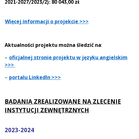
2021-2027/2023/2):
80 043,00 zł
Więcej informacji o projekcie >>>
Aktualności projektu można śledzić na
:
–
oficjalnej stronie projektu w języku angielskim
>>>
–
portalu LinkedIn >>>
BADANIA ZREALIZOWANE NA ZLECENIE
INSTYTUCJI ZEWNĘTRZNYCH
2023-2024