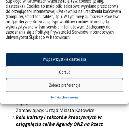
Śląskiego w Katowicach wykorzystują tzw. cookies (z ang.
Ocena jakości współpracy Miasta Katowice z
ciasteczka). Cookies to małe pliki tekstowe wysyłane przez serwis
organizacjami pozarządowymi
– kierownik
do przeglądarki internetowej użytkownika na urządzeniu końcowym
projektu: dr hab. K. Bierwiaczonek, prof. UŚ,
(komputer, smartfon, tablet, itp.). W tym miejscu możecie Państwo
podjąć decyzję dotyczącą typów plików cookies, które będą
członkowie zespołu badawczego: dr hab. R. Pyka
wykorzystywane w tym serwisie internetowym. Zachęcamy do
prof. UŚ, dr hab. Z. Zagała prof. UŚ, dr A. Zygmunt
zapoznania się z Polityką Prywatności Serwisów Internetowych
– Uniwersytet Śląski
Uniwersytetu Śląskiego w Katowicach.
Zamawiający: Urząd Miasta Katowice
2018
Włącz wszystkie ciasteczka
Katowicki sektor wydarzeń kongresowo-
Odrzuć
biznesowych a rozwój i wizerunek miasta
–
kierownik projektu: dr hab. R. Pyka, członkowie
Zobacz preferencje
zespołu badawczego: dr hab. R. Muster, dr A.
Zygmunt, dr Ł. Trembaczowski – Uniwersytet
Polityka plików cookies
Śląski
Zamawiający: Urząd Miasta Katowice
Rola kultury i sektorów kreatywnych w
osiągnięciu celów Agendy ONZ na Rzecz