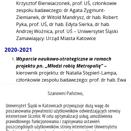
Krzysztof Bierwiaczonek, prof. UŚ, członkowie
zespołu badawczego: dr Agata Zygmunt-
Ziemianek, dr Witold Mandrysz, dr hab. Robert
Pyka, prof. UŚ, dr hab. Edyta Sierka, dr hab.
Andrzej Woźnica, prof. UŚ – Uniwersytet Śląski
Zamawiający: Urząd Miasta Katowice
2020-2021
Wsparcie naukowo-strategiczne w ramach
projektu pn. „Młodzi robią Metropolię”
–
kierownik projektu: dr Natalia Stępień-Lampa,
członkowie zespołu badawczego: prof. dr hab. Ewa
Jarosz, dr Marcin Gierczyk, dr Paweł Grzywna, mgr
Szanowni Państwo,
Dagmara Dobosz – Uniwersytet Śląski
Zamawiający: Górnośląsko-Zagłębiowska
Uniwersytet Śląski w Katowicach przywiązuje dużą wagę do
Metropolia
poszanowania prywatności użytkowników odwiedzających serwisy
internetowe Uczelni. W celu optymalizacji usług, umożliwienia
prawidłowego funkcjonowania i zapisywania ustawień
2019
poszczególnych użytkowników, strony internetowe Uniwersytetu