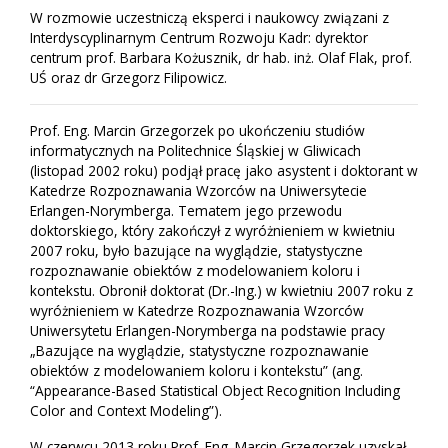
W rozmowie uczestniczą eksperci i naukowcy związani z
Interdyscyplinarnym Centrum Rozwoju Kadr: dyrektor
centrum prof. Barbara Kożusznik, dr hab. inż. Olaf Flak, prof.
UŚ oraz dr Grzegorz Filipowicz.
Prof. Eng. Marcin Grzegorzek po ukończeniu studiów
informatycznych na Politechnice Śląskiej w Gliwicach
(listopad 2002 roku) podjął pracę jako asystent i doktorant w
Katedrze Rozpoznawania Wzorców na Uniwersytecie
Erlangen-Norymberga. Tematem jego przewodu
doktorskiego, który zakończył z wyróżnieniem w kwietniu
2007 roku, było bazujące na wyglądzie, statystyczne
rozpoznawanie obiektów z modelowaniem koloru i
kontekstu. Obronił doktorat (Dr.-Ing.) w kwietniu 2007 roku z
wyróżnieniem w Katedrze Rozpoznawania Wzorców
Uniwersytetu Erlangen-Norymberga na podstawie pracy
„Bazujące na wyglądzie, statystyczne rozpoznawanie
obiektów z modelowaniem koloru i kontekstu” (ang.
“Appearance-Based Statistical Object Recognition Including
Color and Context Modeling”).
W czerwcu 2013 roku Prof. Eng. Marcin Grzegorzek uzyskał