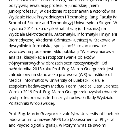
pozytywną ewaluację profesury juniorskiej (niem.
Juniorprofessur) w dziedzinie rozpoznawania wzorców na
Wydziale Nauk Przyrodniczych i Technologii (ang. Faculty IV:
School of Science and Technology) Uniwersytetu Siegen. W
styczniu 2014 roku uzyskał habilitację (dr hab. inż.) na
Wydziale Elektrotechniki, Automatyki, Informatyki i Inżynierii
Biomedycznej Akademii Górniczo-Hutniczej w Krakowie w
dyscyplinie informatyka, specjalność: rozpoznawanie
wzorców na podstawie cyklu publikacji “Wielowymiarowa
analiza, klasyfikacja i rozpoznawanie obiektów
trójwymiarowych w obrazach scen rzeczywistych”. Od
października 2018 roku Prof. Eng. Marcin Grzegorzek jest
zatrudniony na stanowisku profesora (W3) w Institute of
Medical Informatics w University of Luebeck i kieruje
zespołem badawczym MedDS Team (Medical Data Science).
W roku 2019 Prof. Eng. Marcin Grzegorzek uzyskał również
tytuł profesora nauk technicznych uchwałą Rady Wydziału
Politechniki Wrocławskiej.
Prof. Eng. Marcin Grzegorzek założył w University of Luebeck
laboratorium o nazwie APPS Lab (Assessment of Physical
and Psychological Signals), w którym wraz ze swoimi