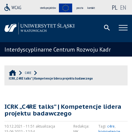
PL
EN
strefa projektów
poczta
kontakt
Interdyscyplinarne Centrum Rozwoju Kadr
C4RE
ICRK „C4RE talks” | Kompetencje lidera projektu badawczego
ICRK „C4RE talks” | Kompetencje lidera
projektu badawczego
10.12.2021 - 11:51 aktualizacja
Redakcja:
Tagi:
c4re
,
15.06.2022 - 12:54
MK
kompetencje