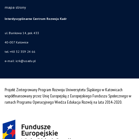
mapa strony
Interdyscyplinarne Centrum Rozwoju Kadr
ul. Bankowa 14, pok. 433
40-007 Katowice
tel. +48 32 359 24 66
e-mail: icrk@us.edu.pl
Projekt Zintegrowany Program Rozwoju Uniwersytetu Śląskiego w Katowicach
współfinansowany przez Unię Europejską z Europejskiego Funduszu Społecznego w
ramach Programu Operacyjnego Wiedza Edukacja Rozwój na lata 2014˗2020.