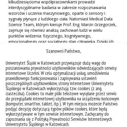
kilkudziesięcioma współpracownikami prowadzi
interdyscyplinarne badania w zakresie rozpoznawania
wzorców i uczenia maszynowego, oparte o sensory i
sygnały płynące z ludzkiego ciała. Natomiast Medical Data
Science Team, którym kieruje Prof. Eng. Marcin Grzegorzek,
zajmuje się również analizą zachowań ludzi w wielu
punktów widzenia: fizycznego, kognitywnego,
emocjonalnego oraz socjalnego stan człowieka. Dzięki ich
integracji odbywa się to w ramach spójnego modułu
Szanowni Państwo,
holistycznego monitoringu aktywności człowieka. Celem
systemu jest zarówno automatyczne rozpoznawanie
Uniwersytet Śląski w Katowicach przywiązuje dużą wagę do
wzorców w zakresie zachowań ludzkich w czasie
poszanowania prywatności użytkowników odwiedzających serwisy
rzeczywistym jak i kumulatywna ich ocena na podstawie
internetowe Uczelni. W celu optymalizacji usług, umożliwienia
dłuższego okresu obserwacji.
prawidłowego funkcjonowania i zapisywania ustawień
poszczególnych użytkowników, strony internetowe Uniwersytetu
Prof. Eng. Marcin Grzegorzek opublikował ponad 150
Śląskiego w Katowicach wykorzystują tzw. cookies (z ang.
artykułów naukowych z zakresu analizy danych metodami
ciasteczka). Cookies to małe pliki tekstowe wysyłane przez serwis
rozpoznawania wzorców, kierował 9 projektami naukowo-
do przeglądarki internetowej użytkownika na urządzeniu końcowym
badawczymi wyłonionymi do finansowania w konkursach
(komputer, smartfon, tablet, itp.). W tym miejscu możecie Państwo
podjąć decyzję dotyczącą typów plików cookies, które będą
krajowych i zagranicznych, był głównym promotorem w 7
wykorzystywane w tym serwisie internetowym. Zachęcamy do
zakończonych przewodach doktorskich, wygłosił 4 wykłady
zapoznania się z Polityką Prywatności Serwisów Internetowych
przewodnie na konferencjach (ang. keynotes) oraz ponad
Uniwersytetu Śląskiego w Katowicach.
40 innych wykładów naukowych na zaproszenie instytucji