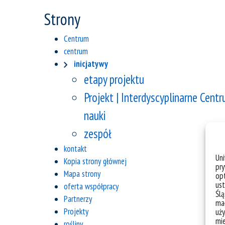
Strony
Centrum
centrum
inicjatywy
etapy projektu
Projekt | Interdyscyplinarne Cent
nauki
zespół
kontakt
Un
Kopia strony głównej
pry
Mapa strony
opt
ust
oferta współpracy
Ślą
Partnerzy
mał
Projekty
uży
mie
rośliny