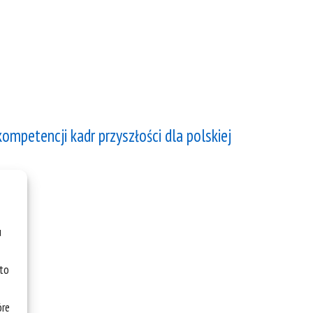
ompetencji kadr przyszłości dla polskiej
u
 to
óre