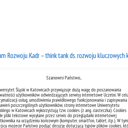
rum Rozwoju Kadr – think tank ds. rozwoju kluczowych k
Szanowni Państwo,
iwersytet Śląski w Katowicach przywiązuje dużą wagę do poszanowania
watności użytkowników odwiedzających serwisy internetowe Uczelni. W cel
ymalizacji usług, umożliwienia prawidłowego funkcjonowania i zapisywania
awień poszczególnych użytkowników, strony internetowe Uniwersytetu
skiego w Katowicach wykorzystują tzw. cookies (z ang. ciasteczka). Cookies
e pliki tekstowe wysyłane przez serwis do przeglądarki internetowej
tkownika na urządzeniu końcowym (komputer, smartfon, tablet, itp.). W tym
jscu możecie Państwo podjąć decyzję dotyczącą typów plików cookies, kt