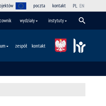
rojektów
poczta
kontakt
PL
EN
cownik
wydziały
instytuty
rum
zespół
kontakt