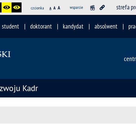
strefa p
A
wsparcie
czcionka
A
A
student
doktorant
kandydat
absolwent
pra
cent
ozwoju Kadr