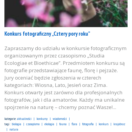
Konkurs fotograficzny „Cztery pory roku”
Zapraszamy do udziału w konkursie fotograficznym
organizowanym przez czasopismo „Studia
Ecologiae et Bioethicae”. Przedmiotem konkursu są
fotografie przedstawiające faunę, florę i pejzaże.
Jury oceniać będzie zgłoszenia w czterech
kategoriach: Wiosna, Lato, Jesień oraz Zima.
Konkurs otwarty jest zarówno dla profesjonalnych
fotografów, jak i dla amatorów. Każdy ma unikalne
spojrzenie na naturę – chcemy poznać Wasze!...
kategorie:
aktualności
konkursy
wiadomości
tagi :
biologia
czasopismo
ekologia
fauna
flora
fotografia
konkurs
krajobraz
natura