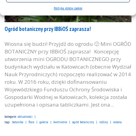
Polityka plików cookies
Ogród botaniczny przy IBBiOŚ zaprasza!
Wiosna się budzi! Przyjdź do ogrodu 🙂 Mini OGRÓD
BOTANICZNY przy IBBiOŚ zaprasza! Koncepcję
utworzenia mini OGRODU BOTANICZNEGO przy
budynkach wydziału w Katowicach (obecnie Wydział
Nauk Przyrodniczych) rozpoczęto realizować w 2014
roku. W 2016 roku, dzięki dofinansowaniu
Wojewódzkiego Funduszu Ochrony Środowiska i
Gospodarki Wodnej w Katowicach, kolekcja została
uzupełniona i opisana tabliczkami. Jest ona...
kategorie:
aktualności
tagi :
botanika
flora
galeria
kwitnienie
ogród botaniczny
rośliny
wiosna