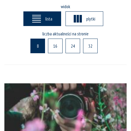
widok
lista
plytki
liczba aktualności na stronie
8
16
24
32