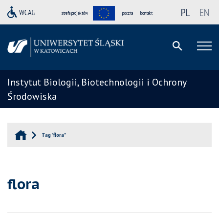
PL
EN
strefa projektów
poczta
kontakt
Instytut Biologii, Biotechnologii i Ochrony
Środowiska
Tag "flora"
flora