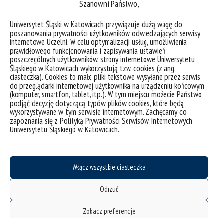
Szanowni Państwo,
w Islandzkim Instytucie Historii Naturalnej. Wykład
odbędzie się 25 kwietnia (poniedziałek) 2022 r. o
Uniwersytet Śląski w Katowicach przywiązuje dużą wagę do
godzinie 18:00 – [LINK DO TRANSMISJI]. Podczas
poszanowania prywatności użytkowników odwiedzających serwisy
internetowe Uczelni. W celu optymalizacji usług, umożliwienia
wykładu przedstawione zostaną główne fakty
prawidłowego funkcjonowania i zapisywania ustawień
dotyczące wpływu globalnego ocieplenia na świat
poszczególnych użytkowników, strony internetowe Uniwersytetu
Śląskiego w Katowicach wykorzystują tzw. cookies (z ang.
roślin Arktyki: kierunki...
ciasteczka). Cookies to małe pliki tekstowe wysyłane przez serwis
do przeglądarki internetowej użytkownika na urządzeniu końcowym
kategorie:
aktualności
spotkania, wykłady
wydarzenia
(komputer, smartfon, tablet, itp.). W tym miejscu możecie Państwo
tagi :
arktyka
botanika
flora
globalne ocieplenie
rok botaniki
roślinność
podjąć decyzję dotyczącą typów plików cookies, które będą
zmiany klimatyczne
wykorzystywane w tym serwisie internetowym. Zachęcamy do
zapoznania się z Polityką Prywatności Serwisów Internetowych
Uniwersytetu Śląskiego w Katowicach.
Włącz wszystkie ciasteczka
Odrzuć
Zobacz preferencje