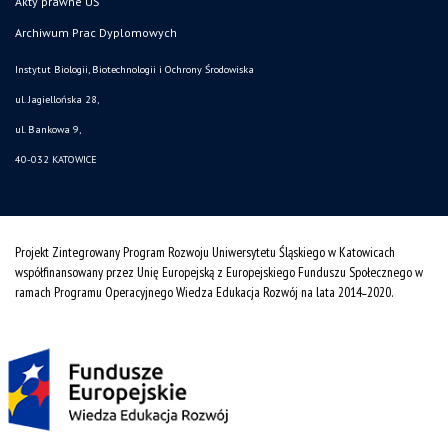
Akty prawne UŚ
Archiwum Prac Dyplomowych
Instytut Biologii, Biotechnologii i Ochrony Środowiska
ul. Jagiellońska 28,
ul. Bankowa 9,
40-032 KATOWICE
Projekt Zintegrowany Program Rozwoju Uniwersytetu Śląskiego w Katowicach
współfinansowany przez Unię Europejską z Europejskiego Funduszu Społecznego w
ramach Programu Operacyjnego Wiedza Edukacja Rozwój na lata 2014˗2020.