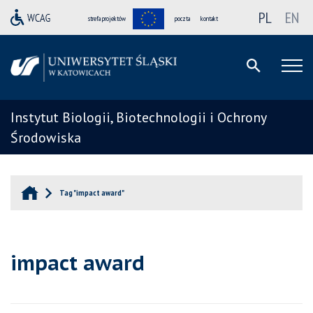
PL
EN
strefa projektów
poczta
kontakt
Instytut Biologii, Biotechnologii i Ochrony
Środowiska
Tag "impact award"
impact award