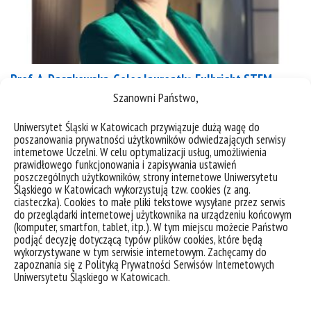
Prof. A. Daszkowska-Golec laureatką Fulbright STEM
Impact Award 2023/2024
Szanowni Państwo,
Uniwersytet Śląski w Katowicach przywiązuje dużą wagę do
poszanowania prywatności użytkowników odwiedzających serwisy
kategorie:
aktualności
osiągnięcia
wiadomości
internetowe Uczelni. W celu optymalizacji usług, umożliwienia
tagi :
badania
fullbright
genetyka roślin
impact award
jęczmień
stem
prawidłowego funkcjonowania i zapisywania ustawień
poszczególnych użytkowników, strony internetowe Uniwersytetu
Śląskiego w Katowicach wykorzystują tzw. cookies (z ang.
ciasteczka). Cookies to małe pliki tekstowe wysyłane przez serwis
do przeglądarki internetowej użytkownika na urządzeniu końcowym
(komputer, smartfon, tablet, itp.). W tym miejscu możecie Państwo
podjąć decyzję dotyczącą typów plików cookies, które będą
wykorzystywane w tym serwisie internetowym. Zachęcamy do
zapoznania się z Polityką Prywatności Serwisów Internetowych
Uniwersytetu Śląskiego w Katowicach.
deklaracja dostępności