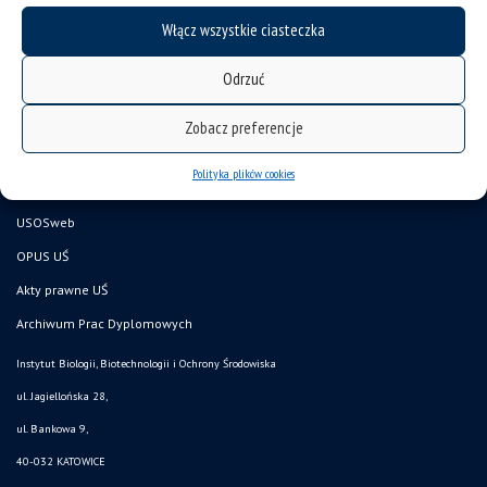
mapa strony
Włącz wszystkie ciasteczka
Wydział Nauk Przyrodniczych
Odrzuć
Pracownik UŚ
Doktorant UŚ
Zobacz preferencje
Kandydat
Polityka plików cookies
CINIBA
USOSweb
OPUS UŚ
Akty prawne UŚ
Archiwum Prac Dyplomowych
Instytut Biologii, Biotechnologii i Ochrony Środowiska
ul. Jagiellońska 28,
ul. Bankowa 9,
40-032 KATOWICE