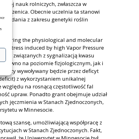
ozwój nauk rolniczych, zwłaszcza w
ń i pszenica. Obecnie uczelnia ta stanowi
ence
ą badania z zakresu genetyki roślin
es
oring the physiological and molecular
ht stress induced by high Vapor Pressure
mienia związanych z sygnalizacją kwasu
arówno na poziomie fizjologicznym, jak i
s suszy wywoływany będzie przez deficyt
eficit) z wykorzystaniem unikalnej
e względu na rosnącą częstotliwość fal
ność upraw. Ponadto grant obejmuje udział
ch jęczmienia w Stanach Zjednoczonych,
sytetu w Minnesocie.
atową szansę, umożliwiającą współpracę z
tytucjach w Stanach Zjednoczonych. Fakt,
rawił, że Uniwersytet w Minnesocie był