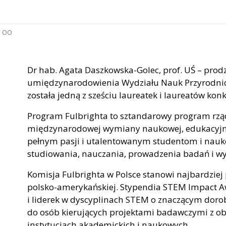
:
OO
Dr hab. Agata Daszkowska-Golec, prof. UŚ – prod
umiędzynarodowienia Wydziału Nauk Przyrodnicz
została jedną z sześciu laureatek i laureatów k
Program Fulbrighta to sztandarowy program rz
międzynarodowej wymiany naukowej, edukacyjnej 
pełnym pasji i utalentowanym studentom i nau
studiowania, nauczania, prowadzenia badań i 
Komisja Fulbrighta w Polsce stanowi najbardziej
polsko-amerykańskiej. Stypendia STEM Impact A
i liderek w dyscyplinach STEM o znaczącym dor
do osób kierujących projektami badawczymi z o
instytucjach akademickich i naukowych.