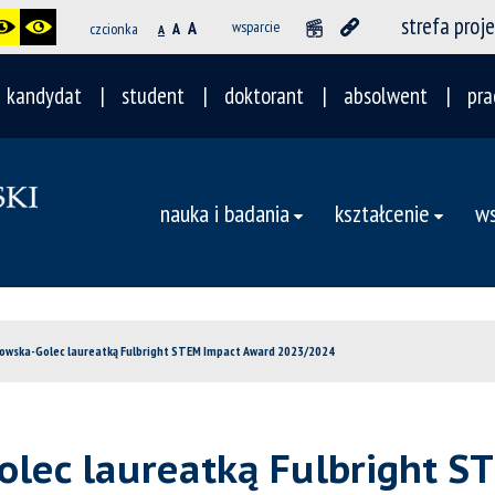
strefa proj
A
wsparcie
czcionka
A
A
kandydat
student
doktorant
absolwent
pra
nauka i badania
kształcenie
ws
zkowska-Golec laureatką Fulbright STEM Impact Award 2023/2024
Golec laureatką Fulbright 