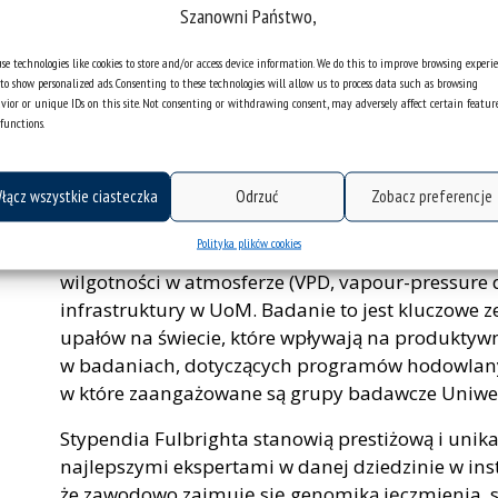
Uniwersytet w Minnesocie ma znaczący wkład w r
Szanowni Państwo,
dziedzinie hodowli roślin zbożowych, jak jęczmie
se technologies like cookies to store and/or access device information. We do this to improve browsing experi
najlepszy na świecie ośrodek, gdzie prowadzone s
to show personalized ads. Consenting to these technologies will allow us to process data such as browsing
uprawnych.
vior or unique IDs on this site. Not consenting or withdrawing consent, may adversely affect certain featur
functions.
Głównym komponentem badawczym projektu „Expl
mechanisms underlying barley response to droug
łącz wszystkie ciasteczka
Odrzuć
Zobacz preferencje
Deficit” jest szczegółowa analiza mutantów jęcz
abscysynowego (ABA) w warunkach stresu suszy, z
Polityka plików cookies
transkryptomicznym. Co szczególnie istotne, stre
wilgotności w atmosferze (VPD, vapour-pressure d
infrastruktury w UoM. Badanie to jest kluczowe z
upałów na świecie, które wpływają na produktyw
w badaniach, dotyczących programów hodowlany
w które zaangażowane są grupy badawcze Uniwer
Stypendia Fulbrighta stanowią prestiżową i unik
najlepszymi ekspertami w danej dziedzinie w ins
że zawodowo zajmuję się genomiką jęczmienia, sp