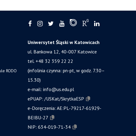
Uniwersytet Śląski w Katowicach
ul. Bankowa 12, 40-007 Katowice
tel. +48 32 359 22 22
(infolinia czynna: pn-pt, w godz. 7.30–
zule RODO
15.30)
e-mail:
info@us.edu.pl
ePUAP:
/USKat/SkrytkaESP
e-Doręczenia:
AE:PL-79217-61929-
BEIBU-27
NIP:
634-019-71-34