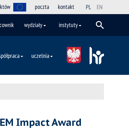
ektów
poczta
kontakt
PL
EN
cownik
wydziały
instytuty
półpraca
uczelnia
STEM Impact Award