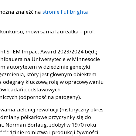
 można znaleźć na
stronie Fullbrighta
.
 konkursu, mówi sama laureatka – prof.
ght STEM Impact Award 2023/2024 będę
ehlbauera na Uniwersytecie w Minnesocie
ym autorytetem w dziedzinie genetyki
 jęczmienia, który jest głównym obiektem
za odegrały kluczową rolę w opracowywaniu
celów badań podstawowych
niczych (odporność na patogeny).
wania zielonej rewolucji (historyczny okres
dmiany półkarłowe przyczyniły się do
nt, Norman Borlaug, zdobył w 1970 roku
iedzinie rolnictwa i produkcji żywności.