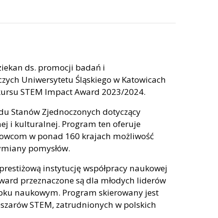
ziekan ds. promocji badań i
ych Uniwersytetu Śląskiego w Katowicach
onkursu STEM Impact Award 2023/2024.
ądu Stanów Zjednoczonych dotyczący
i kulturalnej. Program ten oferuje
kowcom w ponad 160 krajach możliwość
wymiany pomysłów.
 prestiżową instytucję współpracy naukowej
ward przeznaczone są dla młodych liderów
obku naukowym. Program skierowany jest
bszarów STEM, zatrudnionych w polskich