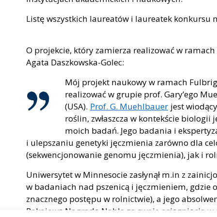
Listę wszystkich laureatów i laureatek konkursu
O projekcie, który zamierza realizować w ramach
Agata Daszkowska-Golec:
Mój projekt naukowy w ramach Fulbri
realizować w grupie prof. Gary’ego Mu
(USA).
Prof. G. Muehlbauer
jest wiodąc
roślin, zwłaszcza w kontekście biologii
moich badań. Jego badania i eksperty
i ulepszaniu genetyki jęczmienia zarówno dla 
(sekwencjonowanie genomu jęczmienia), jak i rol
Uniwersytet w Minnesocie zasłynął m.in z zainicjo
w badaniach nad pszenicą i jęczmieniem, gdzie o
znacznego postępu w rolnictwie), a jego absolwe
Pokojową Nagrodę Nobla za swoje osiągnięcia w dz