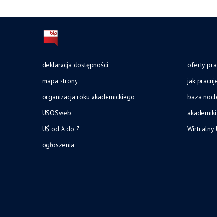
deklaracja dostępności
oferty pra
mapa strony
jak pracu
organizacja roku akademickiego
baza noc
USOSweb
akademiki
UŚ od A do Z
Wirtualny 
ogłoszenia