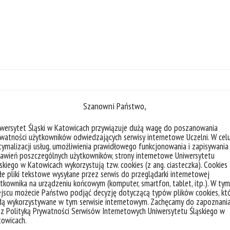
liczba akt
Szanowni Państwo,
iwersytet Śląski w Katowicach przywiązuje dużą wagę do poszanowania
watności użytkowników odwiedzających serwisy internetowe Uczelni. W cel
ymalizacji usług, umożliwienia prawidłowego funkcjonowania i zapisywania
awień poszczególnych użytkowników, strony internetowe Uniwersytetu
Prof. Piotr Skubała ekspertem Tea
skiego w Katowicach wykorzystują tzw. cookies (z ang. ciasteczka). Cookies
e pliki tekstowe wysyłane przez serwis do przeglądarki internetowej
tkownika na urządzeniu końcowym (komputer, smartfon, tablet, itp.). W tym
Prof. Piotr Skubała z Wydziału Nauk Prz
jscu możecie Państwo podjąć decyzję dotyczącą typów plików cookies, kt
dą wykorzystywane w tym serwisie internetowym. Zachęcamy do zapoznani
Team Europe. Team Europe jest siecią ok
 z Polityką Prywatności Serwisów Internetowych Uniwersytetu Śląskiego w
europejskich, funkcjonującą w krajach cz
towicach.
integralną część systemu informowania ob