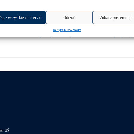
unijnym prawie oraz wszelkich innych z
Unii Europejskiej. Sieć Team...
łącz wszystkie ciasteczka
Odrzuć
Zobacz preferencje
kategorie:
aktualności
osiągnięcia
wiadomości
Polityka plików cookies
tagi :
ekspert
europa
informowanie
instytucje unij
ne UŚ