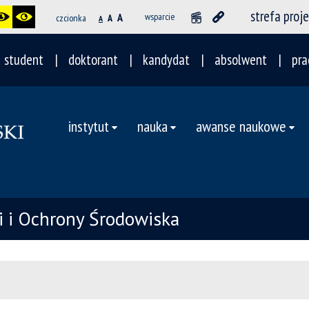
strefa proj
A
wsparcie
czcionka
A
A
student
doktorant
kandydat
absolwent
pra
instytut
nauka
awanse naukowe
ii i Ochrony Środowiska