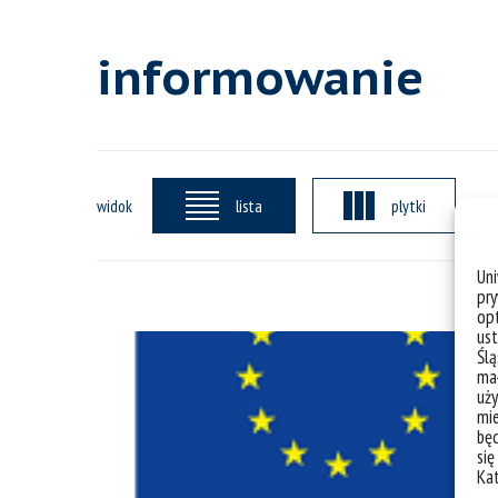
informowanie
widok
lista
plytki
Un
pry
opt
ust
Ślą
mał
uży
mie
bę
się
Ka