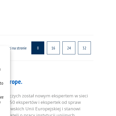
ualności na stronie
8
16
24
32
u
m Europe.
 to
yrodniczych został nowym ekspertem w sieci
óre
a
oło 350 ekspertów i ekspertek od spraw
łonkowskich Unii Europejskiej i stanowi
ywateli o pracy instytucji unijnych,