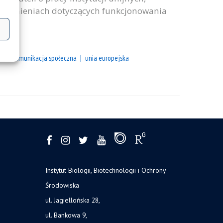
agadnieniach dotyczących funkcjonowania
ne
komunikacja społeczna
unia europejska
Instytut Biologii, Biotechnologii i Ochrony
Środowiska
ul. Jagiellońska 28,
ul. Bankowa 9,