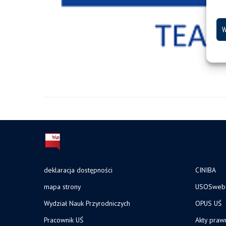
W
deklaracja dostępności
CINIBA
mapa strony
USOSweb
Wydział Nauk Przyrodniczych
OPUS UŚ
Pracownik UŚ
Akty praw