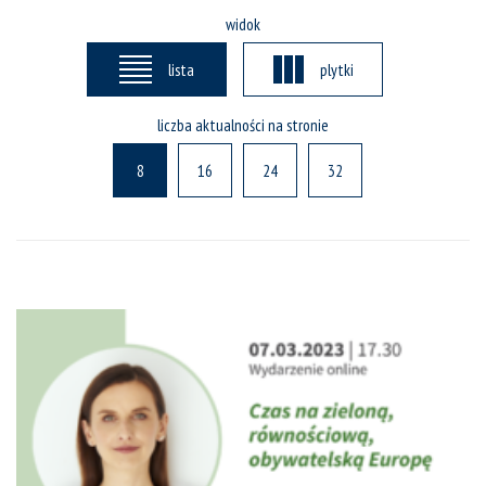
widok
lista
plytki
liczba aktualności na stronie
8
16
24
32