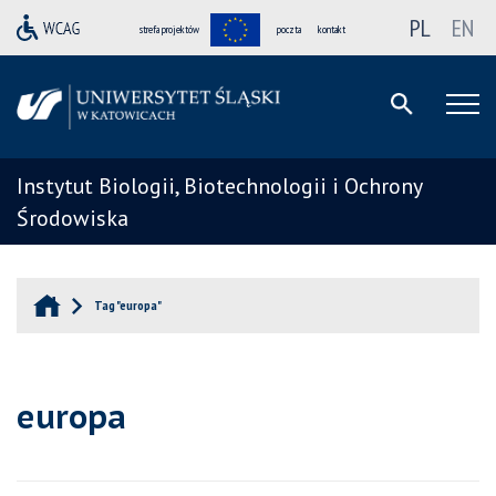
PL
EN
strefa projektów
poczta
kontakt
Instytut Biologii, Biotechnologii i Ochrony
Środowiska
Tag "europa"
europa