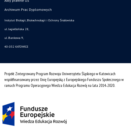
Akty prawne UŚ
Archiwum Prac Dyplomowych
Instytut Biologii, Biotechnologii i Ochrony Środowiska
ul. Jagiellońska 28,
ul. Bankowa 9,
40-032 KATOWICE
Projekt Zintegrowany Program Rozwoju Uniwersytetu Śląskiego w Katowicach
współfinansowany przez Unię Europejską z Europejskiego Funduszu Społecznego w
ramach Programu Operacyjnego Wiedza Edukacja Rozwój na lata 2014˗2020.