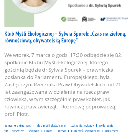
Klub Myśli Ekologicznej – Sylwia Spurek: „Czas na zieloną,
równościową, obywatelską Europę”
We wtorek, 7 marca o godz. 17:30 odbędzie się 82.
spotkanie Klubu Myśli Ekologicznej, którego
gościnią będzie dr Sylwia Spurek – prawniczka,
posłanka do Parlamentu Europejskiego, była
Zastępczyni Rzecznika Praw Obywatelskich, od 21
lat zaangażowana w działania na rzecz praw
człowieka, w tym szczególnie praw kobiet, jak
również praw zwierząt. Rozmowę poprowadzą:
prof. Piotr...
kategorie:
aktualności
klub myśli ekologicznej
spotkania, wykłady
wydarzenia
tagi :
aktywizm
ekologia
europa
klimat
klub myśli ekologicznej
parlament