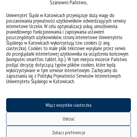
Szanowni Państwo,
ekspertek od spraw europejskich, funkcjonującą w
krajach członkowskich Unii Europejskiej i stanowi
Uniwersytet Śląski w Katowicach przywiązuje dużą wagę do
integralną część systemu informowania obywateli o
poszanowania prywatności użytkowników odwiedzających serwisy
internetowe Uczelni. W celu optymalizacji usług, umożliwienia
pracy instytucji unijnych, unijnym prawie oraz
prawidłowego funkcjonowania i zapisywania ustawień
wszelkich innych zagadnieniach dotyczących
poszczególnych użytkowników, strony internetowe Uniwersytetu
Śląskiego w Katowicach wykorzystują tzw. cookies (z ang.
funkcjonowania Unii Europejskiej. Sieć Team...
ciasteczka). Cookies to małe pliki tekstowe wysyłane przez serwis
do przeglądarki internetowej użytkownika na urządzeniu końcowym
kategorie:
aktualności
osiągnięcia
wiadomości
(komputer, smartfon, tablet, itp.). W tym miejscu możecie Państwo
tagi :
ekspert
europa
informowanie
instytucje unijne
komunikacja społeczna
unia
podjąć decyzję dotyczącą typów plików cookies, które będą
europejska
wykorzystywane w tym serwisie internetowym. Zachęcamy do
zapoznania się z Polityką Prywatności Serwisów Internetowych
Uniwersytetu Śląskiego w Katowicach.
Włącz wszystkie ciasteczka
Odrzuć
Zobacz preferencje