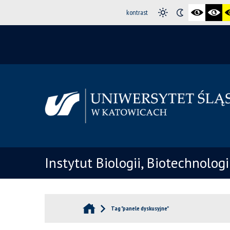
kontrast
Instytut Biologii, Biotechnolog
Tag "panele dyskusyjne"