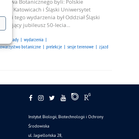
zystwa Botanicznego byli: Polskie
ki w Katowicach i Śląski Uniwersytet
ami tego wydarzenia był Oddział Śląski
ętujący jubileusz 50-lecia...
ia, wykłady
wydarzenia
 towarzystwo botaniczne
prelekcje
sesje terenowe
zjazd
Instytut Biologii, Biotechnologii i Ochrony
Środowiska
ul. Jagiellońska 28,