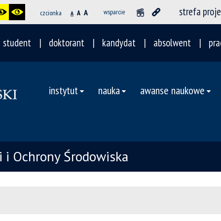
strefa proj
A
wsparcie
czcionka
A
A
student
doktorant
kandydat
absolwent
pra
instytut
nauka
awanse naukowe
ii i Ochrony Środowiska