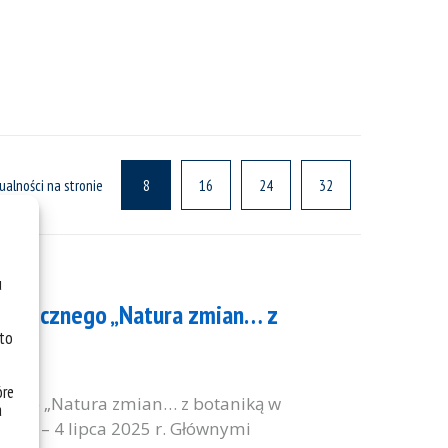
ualności na stronie
8
16
24
32
u
otanicznego „Natura zmian… z
 to
óre
znego „Natura zmian… z botaniką w
a
erwca – 4 lipca 2025 r. Głównymi