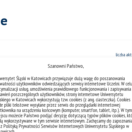
ne
liczba akt
Szanowni Państwo,
iwersytet Śląski w Katowicach przywiązuje dużą wagę do poszanowania
watności użytkowników odwiedzających serwisy internetowe Uczelni. W cel
ymalizacji usług, umożliwienia prawidłowego funkcjonowania i zapisywania
LX Zjazd Polskiego Towarzystwa B
awień poszczególnych użytkowników, strony internetowe Uniwersytetu
skiego w Katowicach wykorzystują tzw. cookies (z ang. ciasteczka). Cookies
botaniką w przyszłość”
e pliki tekstowe wysyłane przez serwis do przeglądarki internetowej
tkownika na urządzeniu końcowym (komputer, smartfon, tablet, itp.). W tym
jscu możecie Państwo podjąć decyzję dotyczącą typów plików cookies, kt
LX Zjazd Polskiego Towarzystwa Botanic
dą wykorzystywane w tym serwisie internetowym. Zachęcamy do zapoznani
 z Polityką Prywatności Serwisów Internetowych Uniwersytetu Śląskiego w
przyszłość” odbył się w Katowicach 29 cz
towicach.