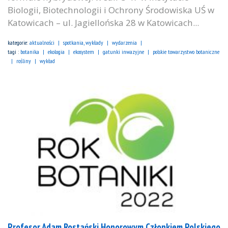
Biologii, Biotechnologii i Ochrony Środowiska UŚ w
Katowicach – ul. Jagiellońska 28 w Katowicach...
kategorie:
aktualności
spotkania, wykłady
wydarzenia
tagi :
botanika
ekologia
ekosystem
gatunki inwazyjne
polskie towarzystwo botaniczne
rośliny
wykład
Profesor Adam Rostański Honorowym Członkiem Polskiego