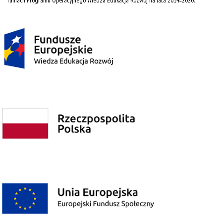
ramach Programu Operacyjnego Wiedza Edukacja Rozwój na lata 2014˗2020.