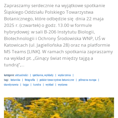
Zapraszamy serdecznie na wyjątkowe spotkanie
Śląskiego Oddziału Polskiego Towarzystwa
Botanicznego, które odbędzie się dnia 22 maja
2025 r. (czwartek) o godz. 13.00 w formule
hybrydowej: w sali B-206 Instytutu Biologii,
Biotechnologii i Ochrony Środowiska WNP, UŚ w
Katowicach (ul. Jagiellońska 28) oraz na platformie
MS Teams [LINK]. W ramach spotkania zapraszamy
na wykład pt. „Ginący świat między tajgą a
tundrą”,...
kategorie:
aktualności
spotkania, wykłady
wydarzenia
tagi :
botanika
fotografia
polskie towarzystwo botaniczne
północna europa
skandynawia
tajga
tundra
wykład
wystawa