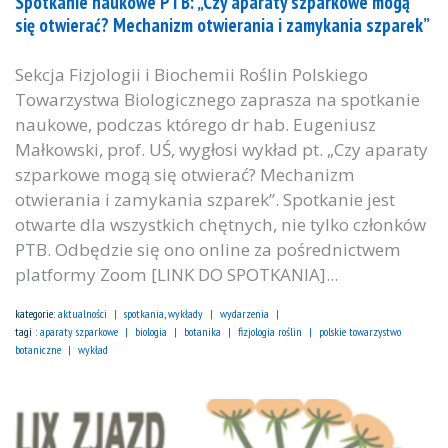
Spotkanie naukowe PTB: „Czy aparaty szparkowe mogą
się otwierać? Mechanizm otwierania i zamykania szparek”
Sekcja Fizjologii i Biochemii Roślin Polskiego
Towarzystwa Biologicznego zaprasza na spotkanie
naukowe, podczas którego dr hab. Eugeniusz
Małkowski, prof. UŚ, wygłosi wykład pt. „Czy aparaty
szparkowe mogą się otwierać? Mechanizm
otwierania i zamykania szparek”. Spotkanie jest
otwarte dla wszystkich chętnych, nie tylko członków
PTB. Odbędzie się ono online za pośrednictwem
platformy Zoom [LINK DO SPOTKANIA]...
kategorie:
aktualności
spotkania, wykłady
wydarzenia
tagi :
aparaty szparkowe
biologia
botanika
fizjologia roślin
polskie towarzystwo
botaniczne
wykład