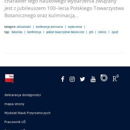
charakter tego naukowego wydarzenia związany
jest z jubileuszem 100–lecia Polskiego Towarzystwa
Botanicznego oraz kulminacją...
kategorie:
aktualności
konferencje, seminaria
wydarzenia
tagi :
botanika
konferencja
polskie towarzystwo botaniczne
ptb
rośliny
zjazd
deklaracja dostępności
mapa strony
Wydział Nauk Przyrodniczych
Pracownik UŚ