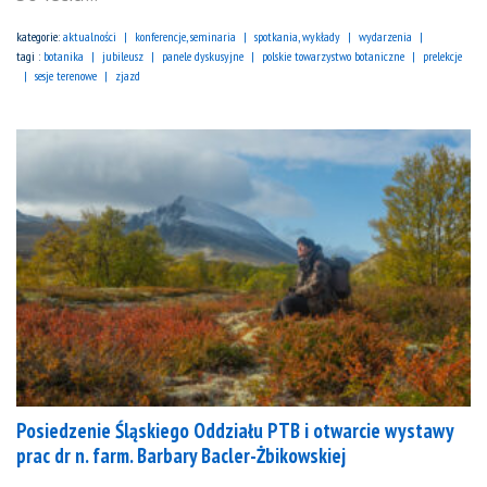
kategorie:
aktualności
konferencje, seminaria
spotkania, wykłady
wydarzenia
tagi :
botanika
jubileusz
panele dyskusyjne
polskie towarzystwo botaniczne
prelekcje
sesje terenowe
zjazd
Posiedzenie Śląskiego Oddziału PTB i otwarcie wystawy
prac dr n. farm. Barbary Bacler-Żbikowskiej