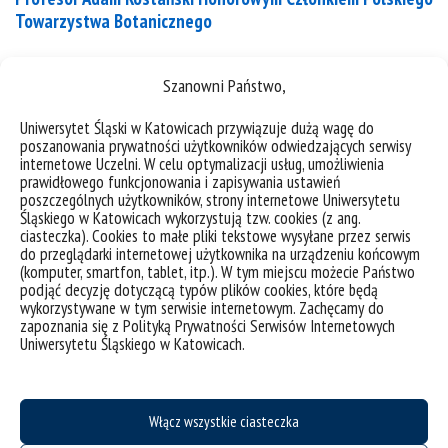
Towarzystwa Botanicznego
Rok 2022, dzięki inicjatywie Zarządu Głównego
Szanowni Państwo,
Polskiego Towarzystwa Botanicznego ogłoszony
został przez Senat RP – Rokiem Botaniki. W tym roku
Uniwersytet Śląski w Katowicach przywiązuje dużą wagę do
właśnie, 100 lat swojej działalności obchodzi Polskie
poszanowania prywatności użytkowników odwiedzających serwisy
internetowe Uczelni. W celu optymalizacji usług, umożliwienia
Towarzystwo Botaniczne, powołane do życia w roku
prawidłowego funkcjonowania i zapisywania ustawień
1922. W trakcie centralnych obchodów Roku
poszczególnych użytkowników, strony internetowe Uniwersytetu
Śląskiego w Katowicach wykorzystują tzw. cookies (z ang.
Botaniki i 100-lecia Polskiego Towarzystwa
ciasteczka). Cookies to małe pliki tekstowe wysyłane przez serwis
Botanicznego (28 czerwca b.r.) w Warszawie nasz
do przeglądarki internetowej użytkownika na urządzeniu końcowym
pracownik – prof....
(komputer, smartfon, tablet, itp.). W tym miejscu możecie Państwo
podjąć decyzję dotyczącą typów plików cookies, które będą
wykorzystywane w tym serwisie internetowym. Zachęcamy do
kategorie:
aktualności
osiągnięcia
wiadomości
zapoznania się z Polityką Prywatności Serwisów Internetowych
tagi :
botanika
członkostwo honorowe
polskie towarzystwo botaniczne
rok botaniki
Uniwersytetu Śląskiego w Katowicach.
sukcesy
wyróżnienie
Włącz wszystkie ciasteczka