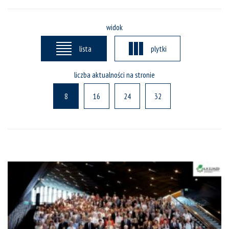
widok
lista
plytki
liczba aktualności na stronie
8
16
24
32