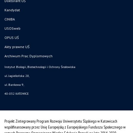
Doktorant UŚ
Kandydat
CINIBA
USOSweb
OPUS UŚ
Akty prawne UŚ
Archiwum Prac Dyplomowych
Instytut Biologii, Biotechnologii i Ochrony Środowiska
ul. Jagiellońska 28,
ul. Bankowa 9,
40-032 KATOWICE
Projekt Zintegrowany Program Rozwoju Uniwersytetu Śląskiego w Katowicach
współfinansowany przez Unię Europejską z Europejskiego Funduszu Społecznego w