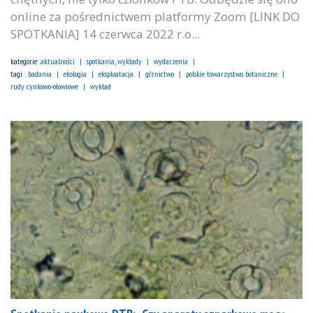
online za pośrednictwem platformy Zoom [LINK DO
SPOTKANIA] 14 czerwca 2022 r.o...
kategorie:
aktualności
spotkania, wykłady
wydarzenia
tagi :
badania
ekologia
eksploatacja
górnictwo
polskie towarzystwo botaniczne
rudy cynkowo-ołowiowe
wykład