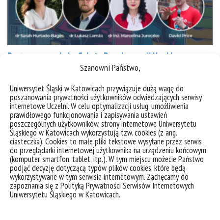
Postaw na naukę! – Szkoła Popularyzacji Nauki
Szanowni Państwo,
Uniwersytet Śląski w Katowicach przywiązuje dużą wagę do
kategorie:
aktualności
kursy, szkolenia, warsztaty
wydarzenia
poszanowania prywatności użytkowników odwiedzających serwisy
tagi :
komunikacja
prezentacja badań
szkolenia
szkoła popularyzacji nauki
warsztaty
internetowe Uczelni. W celu optymalizacji usług, umożliwienia
wystąpienia
prawidłowego funkcjonowania i zapisywania ustawień
poszczególnych użytkowników, strony internetowe Uniwersytetu
Śląskiego w Katowicach wykorzystują tzw. cookies (z ang.
ciasteczka). Cookies to małe pliki tekstowe wysyłane przez serwis
do przeglądarki internetowej użytkownika na urządzeniu końcowym
(komputer, smartfon, tablet, itp.). W tym miejscu możecie Państwo
podjąć decyzję dotyczącą typów plików cookies, które będą
wykorzystywane w tym serwisie internetowym. Zachęcamy do
zapoznania się z Polityką Prywatności Serwisów Internetowych
Uniwersytetu Śląskiego w Katowicach.
deklaracja dostępności