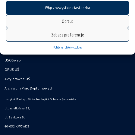
mapa strony
Włącz wszystkie ciasteczka
Wydział Nauk Przyrodniczych
Odrzuć
Pracownik UŚ
Doktorant UŚ
Zobacz preferencje
Kandydat
Polityka plików cookies
CINIBA
USOSweb
OPUS UŚ
Akty prawne UŚ
Archiwum Prac Dyplomowych
Instytut Biologii, Biotechnologii i Ochrony Środowiska
ul. Jagiellońska 28,
ul. Bankowa 9,
40-032 KATOWICE