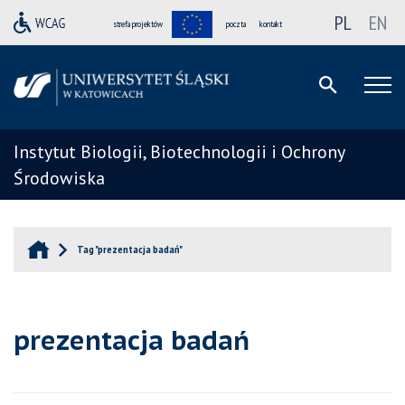
PL
EN
strefa projektów
poczta
kontakt
Instytut Biologii, Biotechnologii i Ochrony
Środowiska
Tag "prezentacja badań"
prezentacja badań