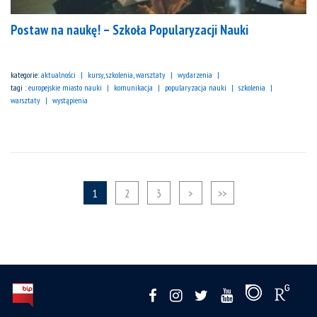
Postaw na naukę! – Szkoła Popularyzacji Nauki
kategorie:
aktualności
kursy, szkolenia, warsztaty
wydarzenia
tagi :
europejskie miasto nauki
komunikacja
popularyzacja nauki
szkolenia
warsztaty
wystąpienia
1
2
3
>
>>