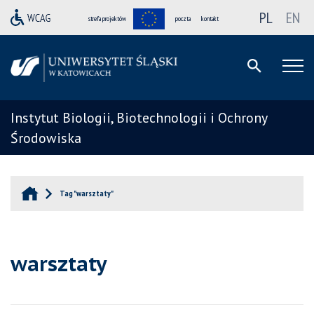
PL
EN
strefa projektów
poczta
kontakt
Instytut Biologii, Biotechnologii i Ochrony
Środowiska
Tag "warsztaty"
warsztaty