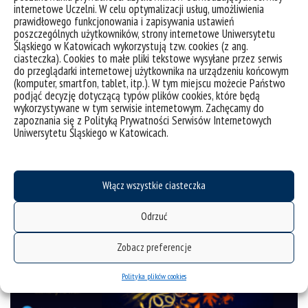
internetowe Uczelni. W celu optymalizacji usług, umożliwienia
prawidłowego funkcjonowania i zapisywania ustawień
poszczególnych użytkowników, strony internetowe Uniwersytetu
Śląskiego w Katowicach wykorzystują tzw. cookies (z ang.
8. Śląski Festiwal Nauki Katowice
ciasteczka). Cookies to małe pliki tekstowe wysyłane przez serwis
do przeglądarki internetowej użytkownika na urządzeniu końcowym
(komputer, smartfon, tablet, itp.). W tym miejscu możecie Państwo
podjąć decyzję dotyczącą typów plików cookies, które będą
kategorie:
aktualności
śląski festiwal nauki
wydarzenia
wykorzystywane w tym serwisie internetowym. Zachęcamy do
tagi :
miasto nauki
nauka
popularyzacja nauki
śląski festiwal nauki
warsztaty
zapoznania się z Polityką Prywatności Serwisów Internetowych
wydarzenia
wykłady
Uniwersytetu Śląskiego w Katowicach.
Włącz wszystkie ciasteczka
Odrzuć
Zobacz preferencje
Polityka plików cookies