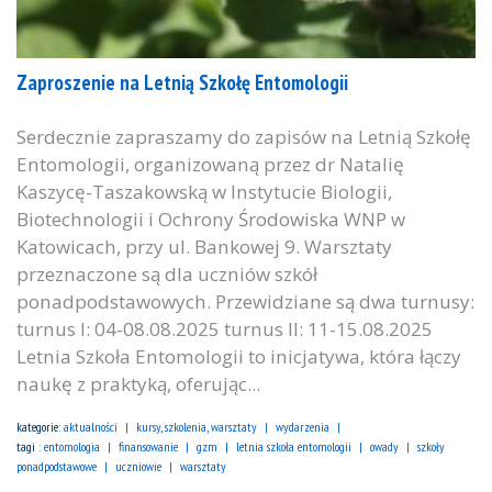
Zaproszenie na Letnią Szkołę Entomologii
Serdecznie zapraszamy do zapisów na Letnią Szkołę
Entomologii, organizowaną przez dr Natalię
Kaszycę-Taszakowską w Instytucie Biologii,
Biotechnologii i Ochrony Środowiska WNP w
Katowicach, przy ul. Bankowej 9. Warsztaty
przeznaczone są dla uczniów szkół
ponadpodstawowych. Przewidziane są dwa turnusy:
turnus I: 04-08.08.2025 turnus II: 11-15.08.2025
Letnia Szkoła Entomologii to inicjatywa, która łączy
naukę z praktyką, oferując...
kategorie:
aktualności
kursy, szkolenia, warsztaty
wydarzenia
tagi :
entomologia
finansowanie
gzm
letnia szkoła entomologii
owady
szkoły
ponadpodstawowe
uczniowie
warsztaty