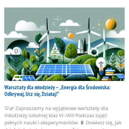
Warsztaty dla młodzieży – „Energia dla Środowiska:
Odkrywaj, Ucz się, Działaj!”
💡🌿 Zapraszamy na wyjątkowe warsztaty dla
młodzieży szkolnej klas VI–VIII! Podczas zajęć
pełnych nauki i eksperymentów: 🔋 Dowiesz się, jak