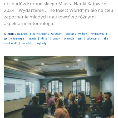
obchodów Europejskiego Miasta Nauki Katowice
2024. Wydarzenie „The Insect World” miało na celu
zapoznanie młodych naukowców z różnymi
aspektami entomologii...
kategorie:
aktualności
kursy, szkolenia, warsztaty
spotkania, wykłady
wydarzenia
tagi :
entomologia
insekty
klimat
owady
prelekcje
sem
taksonomia
the
insect world
warsztaty
wykłady