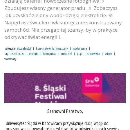
działają baterie i nowoczesne fotoogniwa. ⚡
Zbudujesz własny generator prądu. 💧 Zobaczysz,
jak uzyskać zielony wodór dzięki elektrolizie. 🌞
Napędzisz światłem własnoręcznie skonstruowany
samochód. Nie przegap tej szansy, by w praktyce
odkrywać świat energii i...
kategorie:
aktualności
kursy, szkolenia, warsztaty
wydarzenia
tagi :
elektroliza
energia
fotoogniwa
młodzież
prąd
środowisko
szkoły
warsztaty
Szanowni Państwo,
Uniwersytet Śląski w Katowicach przywiązuje dużą wagę do
poszanowania prywatności użytkowników odwiedzających serwisy