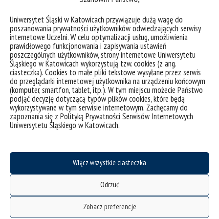
Uniwersytet Śląski w Katowicach przywiązuje dużą wagę do
poszanowania prywatności użytkowników odwiedzających serwisy
Tydzień adaptacyjny 2022 na UŚ
internetowe Uczelni. W celu optymalizacji usług, umożliwienia
prawidłowego funkcjonowania i zapisywania ustawień
poszczególnych użytkowników, strony internetowe Uniwersytetu
Drogie studentki, drodzy studenci, już w
Śląskiego w Katowicach wykorzystują tzw. cookies (z ang.
ciasteczka). Cookies to małe pliki tekstowe wysyłane przez serwis
poniedziałek 3 października rozpoczynacie swoją
do przeglądarki internetowej użytkownika na urządzeniu końcowym
przygodę z Uniwersytetem Śląskim w Katowicach!
(komputer, smartfon, tablet, itp.). W tym miejscu możecie Państwo
Bardzo się cieszymy na spotkanie z Wami i
podjąć decyzję dotyczącą typów plików cookies, które będą
wykorzystywane w tym serwisie internetowym. Zachęcamy do
przygotowaliśmy dla Was wiele atrakcji. W
zapoznania się z Polityką Prywatności Serwisów Internetowych
poniedziałek, wraz z Centrum Wychowania
Uniwersytetu Śląskiego w Katowicach.
Fizycznego i Sportu organizujemy dla Was grę
terenową, w której możecie zgarnąć wiele nagród od
Samorządu, a poza...
Włącz wszystkie ciasteczka
kategorie:
aktualności
wydarzenia
Odrzuć
tagi :
adaptacja
aktywności
integracja
rozpoczęcie roku
studenci
Zobacz preferencje