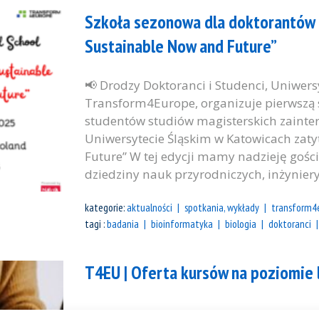
Szkoła sezonowa dla doktorantów o
Sustainable Now and Future”
📢 Drodzy Doktoranci i Studenci, Uniwersy
Transform4Europe, organizuje pierwszą 
studentów studiów magisterskich zaint
Uniwersytecie Śląskim w Katowicach zaty
Future” W tej edycji mamy nadzieję gośc
dziedziny nauk przyrodniczych, inżynieryj
kategorie:
aktualności
spotkania, wykłady
transform4
tagi :
badania
bioinformatyka
biologia
doktoranci
T4EU | Oferta kursów na poziomie 