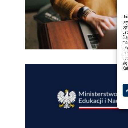
Un
pry
opt
ust
Ślą
mał
uży
mie
bę
się
Ka
W