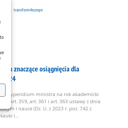
denci
transform4europe
u
 to
óre
a
ki za znaczące osiągnięcia dla
3/2024
ię o stypendium ministra na rok akademicki
 art. 359, art. 361 i art. 363 ustawy z dnia
ższym i nauce (Dz. U. z 2023 r. poz. 742 z
auki i...