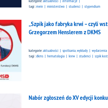
kategorie:
aktualności
informacje
tagi :
mein
ministerstwo
studenci
stypendium
„Szpik jako fabryka krwi – czyli ws
Grzegorzem Henslerem z DKMS
kategorie:
aktualności
spotkania, wykłady
wydarzenia
tagi :
dkms
hematologia
krew
studenci
szpik kos
Nabór zgłoszeń do XV edycji konk