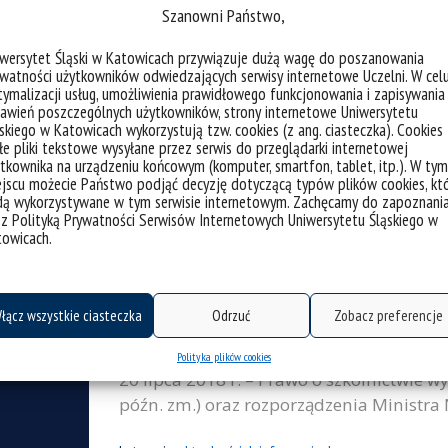
kategorie:
aktualności
informacje
transform4europe
Szanowni Państwo,
tagi :
kursy
licencjat
rejestracja
semestr letni
stu
iwersytet Śląski w Katowicach przywiązuje dużą wagę do poszanowania
watności użytkowników odwiedzających serwisy internetowe Uczelni. W cel
ymalizacji usług, umożliwienia prawidłowego funkcjonowania i zapisywania
awień poszczególnych użytkowników, strony internetowe Uniwersytetu
skiego w Katowicach wykorzystują tzw. cookies (z ang. ciasteczka). Cookies
e pliki tekstowe wysyłane przez serwis do przeglądarki internetowej
tkownika na urządzeniu końcowym (komputer, smartfon, tablet, itp.). W tym
jscu możecie Państwo podjąć decyzję dotyczącą typów plików cookies, kt
dą wykorzystywane w tym serwisie internetowym. Zachęcamy do zapoznani
 z Polityką Prywatności Serwisów Internetowych Uniwersytetu Śląskiego w
Stypendium Ministra Edukacji i Nau
towicach.
studentów na rok akademicki 202
łącz wszystkie ciasteczka
Odrzuć
Zobacz preferencje
Informacja w sprawie trybu ubiegania s
2023/2024 dla studentów Na podstawie: 93,
Polityka plików cookies
20 lipca 2018 r. – Prawo o szkolnictwie wy
późn. zm.) oraz rozporządzenia Ministra N