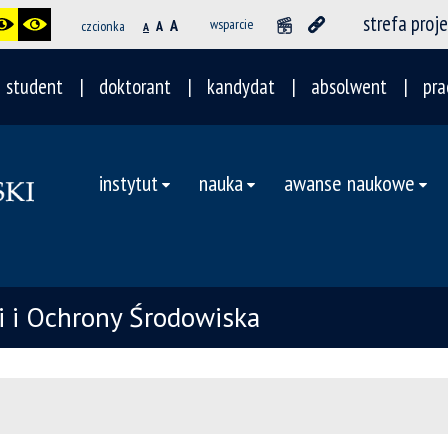
strefa proj
A
wsparcie
czcionka
A
A
student
doktorant
kandydat
absolwent
pra
instytut
nauka
awanse naukowe
ii i Ochrony Środowiska