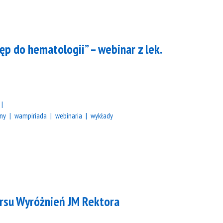
tęp do hematologii” – webinar z lek.
tny
wampiriada
webinaria
wykłady
ursu Wyróżnień JM Rektora