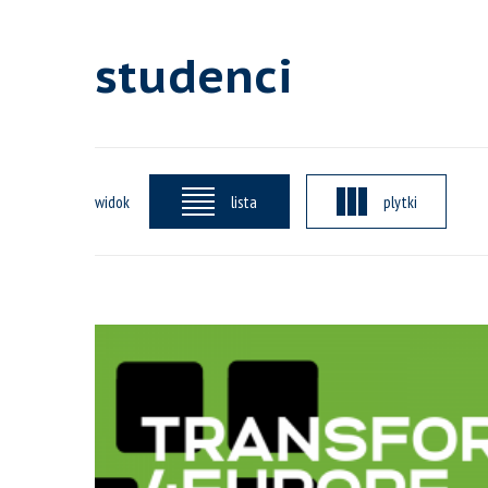
studenci
widok
lista
plytki