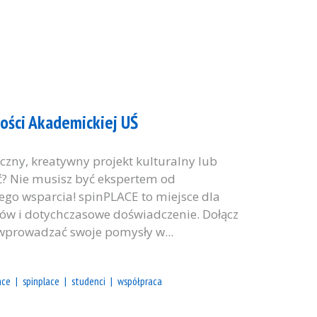
zości Akademickiej UŚ
czny, kreatywny projekt kulturalny lub
ąć? Nie musisz być ekspertem od
zego wsparcia! spinPLACE to miejsce dla
ów i dotychczasowe doświadczenie. Dołącz
 wprowadzać swoje pomysły w...
ace
spinplace
studenci
współpraca