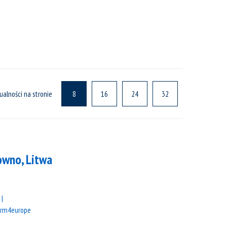
ualności na stronie
8
16
24
32
owno, Litwa
orm4europe