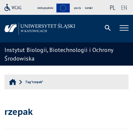
PL
EN
strefa projektów
poczta
kontakt
Instytut Biologii, Biotechnologii i Ochrony
Środowiska
Tag "rzepak"
rzepak