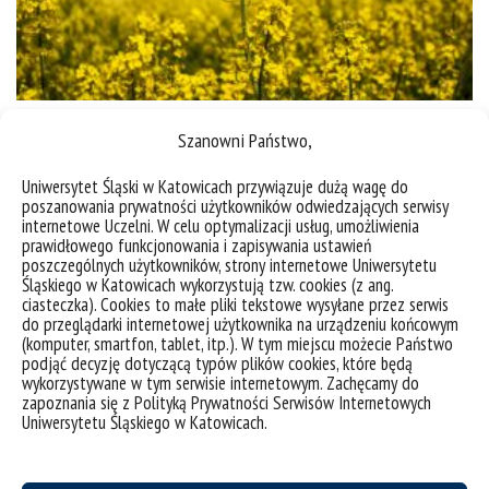
Patent na ochronę rzepaku | Prace badaczek IBBiOŚ
Szanowni Państwo,
Uniwersytet Śląski w Katowicach przywiązuje dużą wagę do
kategorie:
aktualności
artykuły, wywiady
poszanowania prywatności użytkowników odwiedzających serwisy
tagi :
bakterie
grzyby
odporność
patent
patogeny
rzepak
internetowe Uczelni. W celu optymalizacji usług, umożliwienia
prawidłowego funkcjonowania i zapisywania ustawień
poszczególnych użytkowników, strony internetowe Uniwersytetu
Śląskiego w Katowicach wykorzystują tzw. cookies (z ang.
ciasteczka). Cookies to małe pliki tekstowe wysyłane przez serwis
do przeglądarki internetowej użytkownika na urządzeniu końcowym
(komputer, smartfon, tablet, itp.). W tym miejscu możecie Państwo
podjąć decyzję dotyczącą typów plików cookies, które będą
wykorzystywane w tym serwisie internetowym. Zachęcamy do
zapoznania się z Polityką Prywatności Serwisów Internetowych
Uniwersytetu Śląskiego w Katowicach.
deklaracja dostępności
mapa strony