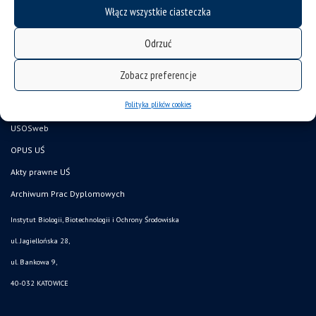
Włącz wszystkie ciasteczka
Wydział Nauk Przyrodniczych
Pracownik UŚ
Odrzuć
Doktorant UŚ
Zobacz preferencje
Kandydat
Polityka plików cookies
CINIBA
USOSweb
OPUS UŚ
Akty prawne UŚ
Archiwum Prac Dyplomowych
Instytut Biologii, Biotechnologii i Ochrony Środowiska
ul. Jagiellońska 28,
ul. Bankowa 9,
40-032 KATOWICE