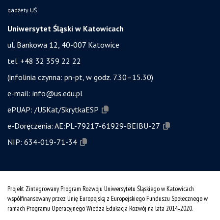
gadżety UŚ
Uniwersytet Śląski w Katowicach
ul. Bankowa 12, 40-007 Katowice
tel. +48 32 359 22 22
(infolinia czynna: pn-pt, w godz. 7.30–15.30)
e-mail:
info@us.edu.pl
ePUAP:
/USKat/SkrytkaESP
e-Doręczenia:
AE:PL-79217-61929-BEIBU-27
NIP:
634-019-71-34
Projekt Zintegrowany Program Rozwoju Uniwersytetu Śląskiego w Katowicach
współfinansowany przez Unię Europejską z Europejskiego Funduszu Społecznego w
ramach Programu Operacyjnego Wiedza Edukacja Rozwój na lata 2014˗2020.