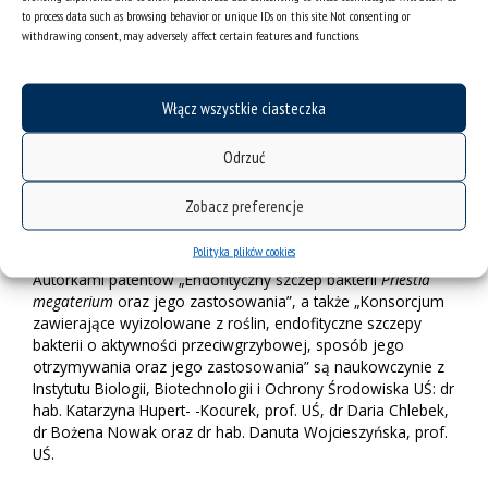
– W przyszłości rozważamy także nawiązanie współpracy z
to process data such as browsing behavior or unique IDs on this site. Not consenting or
producentami biopreparatów, bo potencjał naszych
withdrawing consent, may adversely affect certain features and functions.
opatentowanych rozwiązań jest bardzo duży, a my z
pewnością będziemy poszukiwać źródeł finansowania
kolejnych etapów badań – mówi badaczka.
Włącz wszystkie ciasteczka
– Już teraz w ramach projektu finansowanego przez NCN
badamy obecność i ekspresję genów, które pozwalają
Odrzuć
bakteriom tak skutecznie zwalczać grzyby. Poznanie tych
mechanizmów pozwoli lepiej przygotować się do badań nad
Zobacz preferencje
preparatem, o którym mogłybyśmy pomyśleć w kontekście
komercjalizacji – podsumowuje.
Polityka plików cookies
Autorkami patentów „Endofityczny szczep bakterii
Priestia
megaterium
oraz jego zastosowania”, a także „Konsorcjum
zawierające wyizolowane z roślin, endofityczne szczepy
bakterii o aktywności przeciwgrzybowej, sposób jego
otrzymywania oraz jego zastosowania” są naukowczynie z
Instytutu Biologii, Biotechnologii i Ochrony Środowiska UŚ: dr
hab. Katarzyna Hupert- -Kocurek, prof. UŚ, dr Daria Chlebek,
dr Bożena Nowak oraz dr hab. Danuta Wojcieszyńska, prof.
UŚ.