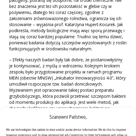
patogeny, potrafią się uodpornić na środki chemiczne. Nie
bez znaczenia jest też ich pozostałość w glebie czy w
pożywieniu, dlatego też coraz częściej, zgodnie z
założeniami zrównoważonego rolnictwa, ogranicza się ich
stosowanie – wyjaśnia prof. Katarzyna Hupert-Kocurek. Jak
podkreśla, metody biologiczne mają więc sporą przewagę i
stają się coraz bardziej popularne. Trudno się temu dziwić,
ponieważ badania dotyczą szczepów wyizolowanych z roślin
funkcjonujących w środowisku naturalnym.
– Efekty naszych badań były tak dobre, że postanowiłyśmy
je kontynuować, z myślą o wdrożeniu. Kolejnym krokiem
zespołu było przygotowanie projektu w ramach programu
MEiN (obecnie MNiSW) „Inkubator Innowacyjności 4.0”, który
umożliwił rozpoczęcie tzw. badań doniczkowych.
Wyzwaniem jest opracowanie takiej postaci preparatu
grzybobójczego, która pozwoli przetrwać szczepom bakterii
od momentu produkcji do aplikacji. Jest wiele metod, jak
chociażby liofilizacja czy unieruchomienie bakterii na
specjalnym nośniku. Istotna jest także ochrona szczepów
Szanowni Państwo,
przed innymi mikroorganizmami obecnymi w środowisku
naturalnym.
We use technologies like cookies to store and/or access device information. We do this to improve
browsing experience and to show personalized ads. Consenting to these technologies will allow us