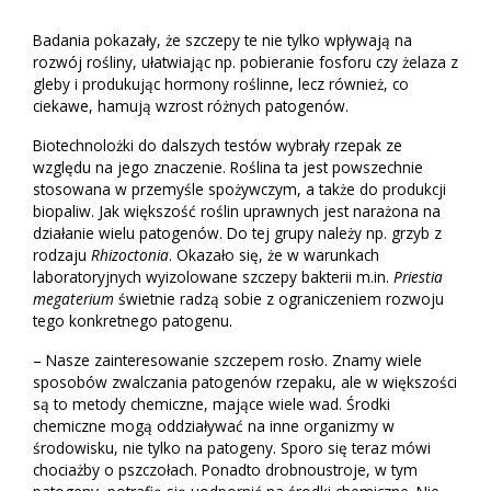
Badania pokazały, że szczepy te nie tylko wpływają na
rozwój rośliny, ułatwiając np. pobieranie fosforu czy żelaza z
gleby i produkując hormony roślinne, lecz również, co
ciekawe, hamują wzrost różnych patogenów.
Biotechnolożki do dalszych testów wybrały rzepak ze
względu na jego znaczenie. Roślina ta jest powszechnie
stosowana w przemyśle spożywczym, a także do produkcji
biopaliw. Jak większość roślin uprawnych jest narażona na
działanie wielu patogenów. Do tej grupy należy np. grzyb z
rodzaju
Rhizoctonia
. Okazało się, że w warunkach
laboratoryjnych wyizolowane szczepy bakterii m.in.
Priestia
megaterium
świetnie radzą sobie z ograniczeniem rozwoju
tego konkretnego patogenu.
– Nasze zainteresowanie szczepem rosło. Znamy wiele
sposobów zwalczania patogenów rzepaku, ale w większości
są to metody chemiczne, mające wiele wad. Środki
chemiczne mogą oddziaływać na inne organizmy w
środowisku, nie tylko na patogeny. Sporo się teraz mówi
chociażby o pszczołach. Ponadto drobnoustroje, w tym