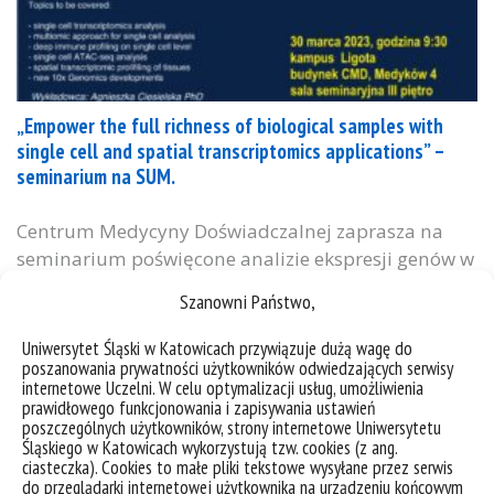
„Empower the full richness of biological samples with
single cell and spatial transcriptomics applications” –
seminarium na SUM.
Centrum Medycyny Doświadczalnej zaprasza na
seminarium poświęcone analizie ekspresji genów w
pojedynczych komórkach oraz transkryptomice
Szanowni Państwo,
przestrzennej: „Empower the full richness of
biological samples with single cell and spatial
Uniwersytet Śląski w Katowicach przywiązuje dużą wagę do
poszanowania prywatności użytkowników odwiedzających serwisy
transcriptomics applications”. Seminarium
internetowe Uczelni. W celu optymalizacji usług, umożliwienia
odbędzie się w sali seminaryjnej CMD na III piętrze.
prawidłowego funkcjonowania i zapisywania ustawień
Adres ul. Medyków 4, kampus SUM w Katowicach-
poszczególnych użytkowników, strony internetowe Uniwersytetu
Śląskiego w Katowicach wykorzystują tzw. cookies (z ang.
Ligocie.
ciasteczka). Cookies to małe pliki tekstowe wysyłane przez serwis
do przeglądarki internetowej użytkownika na urządzeniu końcowym