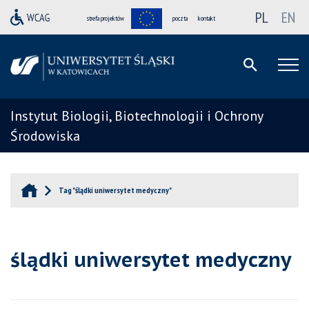
PL
EN
strefa projektów
poczta
kontakt
Instytut Biologii, Biotechnologii i Ochrony
Środowiska
Tag "ślądki uniwersytet medyczny"
ślądki uniwersytet medyczny