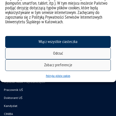
kategorie:
aktualności
konferencje, seminaria
pomoc dla ukrainy
wydarzenia
(komputer, smartfon, tablet, itp.). W tym miejscu możecie Państwo
tagi :
analiza
genetyka
medycyna doświadczalna
ślądki uniwersytet medyczny
podjąć decyzję dotyczącą typów plików cookies, które będą
transkryptomika
wykorzystywane w tym serwisie internetowym. Zachęcamy do
zapoznania się z Polityką Prywatności Serwisów Internetowych
Uniwersytetu Śląskiego w Katowicach.
Włącz wszystkie ciasteczka
Odrzuć
Zobacz preferencje
deklaracja dostępności
mapa strony
Polityka plików cookies
Wydział Nauk Przyrodniczych
Pracownik UŚ
Doktorant UŚ
Kandydat
CINIBA