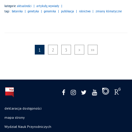
kategorie:
aktualności
artykuły, wywiady
tagi :
botanika
genetyka
genomika
publikacja
rolnictwo
zmiany klimatyczne
1
2
3
>
>>
deklaracja dostępności
mapa strony
Wydział Nauk Przyrodniczych