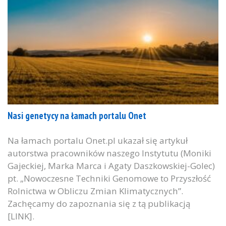
Nasi genetycy na łamach portalu Onet
Na łamach portalu Onet.pl ukazał się artykuł
autorstwa pracowników naszego Instytutu (Moniki
Gajeckiej, Marka Marca i Agaty Daszkowskiej-Golec)
pt. „Nowoczesne Techniki Genomowe to Przyszłość
Rolnictwa w Obliczu Zmian Klimatycznych”.
Zachęcamy do zapoznania się z tą publikacją
[LINK].