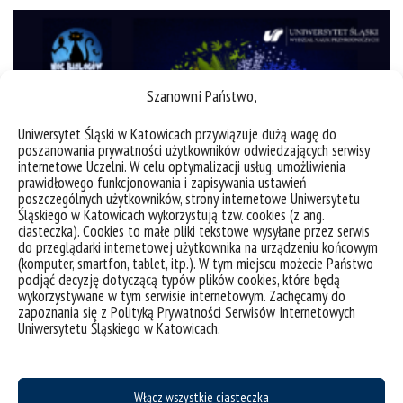
Szanowni Państwo,
Uniwersytet Śląski w Katowicach przywiązuje dużą wagę do
poszanowania prywatności użytkowników odwiedzających serwisy
internetowe Uczelni. W celu optymalizacji usług, umożliwienia
prawidłowego funkcjonowania i zapisywania ustawień
poszczególnych użytkowników, strony internetowe Uniwersytetu
Śląskiego w Katowicach wykorzystują tzw. cookies (z ang.
ciasteczka). Cookies to małe pliki tekstowe wysyłane przez serwis
do przeglądarki internetowej użytkownika na urządzeniu końcowym
XIV Ogólnopolska Noc Biologów na WNP, UŚ
(komputer, smartfon, tablet, itp.). W tym miejscu możecie Państwo
podjąć decyzję dotyczącą typów plików cookies, które będą
wykorzystywane w tym serwisie internetowym. Zachęcamy do
XIV Ogólnopolska Noc Biologów odbędzie się 10
zapoznania się z Polityką Prywatności Serwisów Internetowych
stycznia 2025 roku pod hasłem przewodnim
Uniwersytetu Śląskiego w Katowicach.
„Biologia zmian klimatu”. Wydarzenie rozpocznie
się o godzinie 16:00 w spinPLACE przy ul. Bankowej
5 w Katowicach. Zapraszamy Was do udziału w
Włącz wszystkie ciasteczka