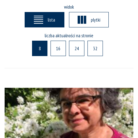
widok
lista
plytki
liczba aktualności na stronie
8
16
24
32