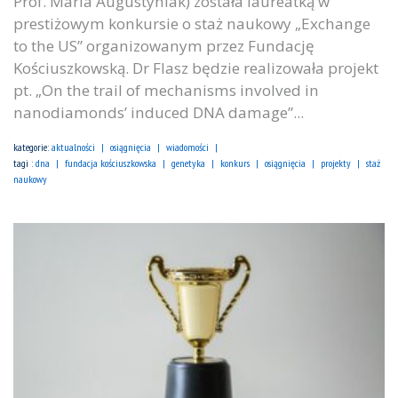
Prof. Maria Augustyniak) została laureatką w
prestiżowym konkursie o staż naukowy „Exchange
to the US” organizowanym przez Fundację
Kościuszkowską. Dr Flasz będzie realizowała projekt
pt. „On the trail of mechanisms involved in
nanodiamonds’ induced DNA damage”...
kategorie:
aktualności
osiągnięcia
wiadomości
tagi :
dna
fundacja kościuszkowska
genetyka
konkurs
osiągnięcia
projekty
staż
naukowy