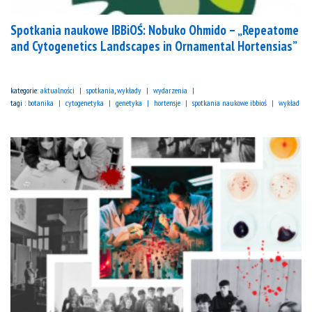
Spotkania naukowe IBBiOŚ: Nobuko Ohmido – „Repeatome
and Cytogenetics Landscapes in Ornamental Hortensias”
kategorie:
aktualności
spotkania, wykłady
wydarzenia
tagi :
botanika
cytogenetyka
genetyka
hortensje
spotkania naukowe ibbioś
wykład