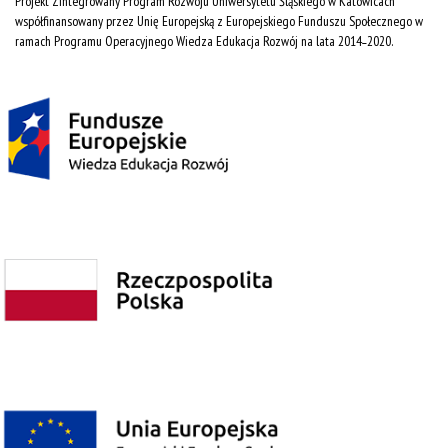
Projekt Zintegrowany Program Rozwoju Uniwersytetu Śląskiego w Katowicach
współfinansowany przez Unię Europejską z Europejskiego Funduszu Społecznego w
ramach Programu Operacyjnego Wiedza Edukacja Rozwój na lata 2014˗2020.