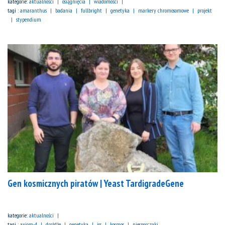
kategorie:
aktualności
osiągnięcia
wiadomości
tagi :
amaranthus
badania
fullbright
genetyka
markery chromosomowe
projekt
stypendium
Gen kosmicznych piratów | Yeast TardigradeGene
kategorie:
aktualności
tagi :
axiom-4
drożdże
genetyka
iss
kosmos
niesporczaki