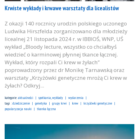
Krwiste wykłady i krwawe warsztaty dla licealistów
Z okazji 140 rocznicy urodzin polskiego uczonego
Ludwika Hirszfelda zorganizowano dla młodzieży
licealnej 21 listopada 2024 r. w IBBIOŚ, WNP, UŚ
wykład „Bloody lecture, wszystko co chciałbyś
wiedzieć o karminowej płynnej tkance łącznej.
Wykład, który rozpali Ci krew w żyłach”
poprowadzony przez dr Monikę Tarnawską oraz
warsztaty „Krzyżówki genetyczne mrożą Ci krew w
żyłach? Odkryj...
kategorie:
aktualności
spotkania, wykłady
wydarzenia
tagi :
dziedziczenie
genetyka
grupy krwi
krew
krzyżówki genetyczne
popularyzacja nauki
tkanka łączna