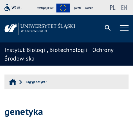
PL
EN
strefa projektów
poczta
kontakt
Instytut Biologii, Biotechnologii i Ochrony
Środowiska
Tag "genetyka"
genetyka