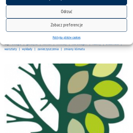
licznych spotkaniach z naszymi naukowcami w
budynkach Instytutu Biologii, Biotechnologii i
Odrzuć
Ochrony Środowiska przy ul. Bankowej 9 i
Zobacz preferencje
Jagiellońskiej 28...
Polityka plików cookies
kategorie:
aktualności
noc biologów
wydarzenia
tagi :
biologia
genetyka
klimat
mikroby
noc biologów
rośliny
środowisko
warsztaty
wykłady
zanieczyszczenia
zmiany klimatu