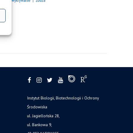
port
wykrywanie
zboża
Instytut Biologii, Biotechnologii i Ochrony
Środowiska
ul. Jagiellońska 28,
ul. Bankowa 9,