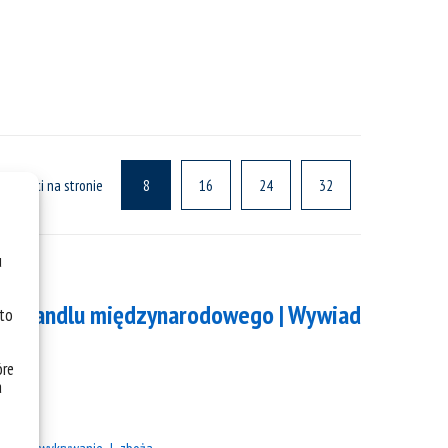
ualności na stronie
8
16
24
32
u
ego handlu międzynarodowego | Wywiad
 to
óre
a