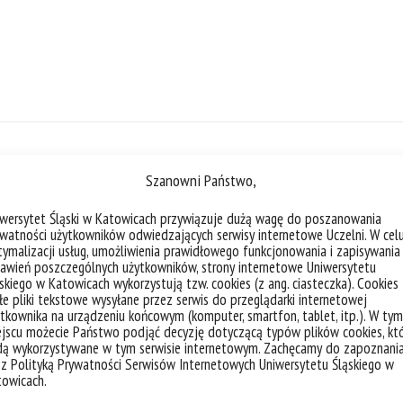
liczba akt
Szanowni Państwo,
iwersytet Śląski w Katowicach przywiązuje dużą wagę do poszanowania
watności użytkowników odwiedzających serwisy internetowe Uczelni. W cel
ymalizacji usług, umożliwienia prawidłowego funkcjonowania i zapisywania
awień poszczególnych użytkowników, strony internetowe Uniwersytetu
„Cyfrowy Nos” dla bezpieczniejsz
skiego w Katowicach wykorzystują tzw. cookies (z ang. ciasteczka). Cookies
e pliki tekstowe wysyłane przez serwis do przeglądarki internetowej
z dr. Michałem Krzyżowskim
tkownika na urządzeniu końcowym (komputer, smartfon, tablet, itp.). W tym
jscu możecie Państwo podjąć decyzję dotyczącą typów plików cookies, kt
dą wykorzystywane w tym serwisie internetowym. Zachęcamy do zapoznani
 z Polityką Prywatności Serwisów Internetowych Uniwersytetu Śląskiego w
towicach.
kategorie:
aktualności
artykuły, wywiady