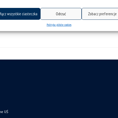
tagi :
cyfrowy nos
rośliny strączkowe
szkodniki
trans
łącz wszystkie ciasteczka
Odrzuć
Zobacz preferencje
Polityka plików cookies
ne UŚ