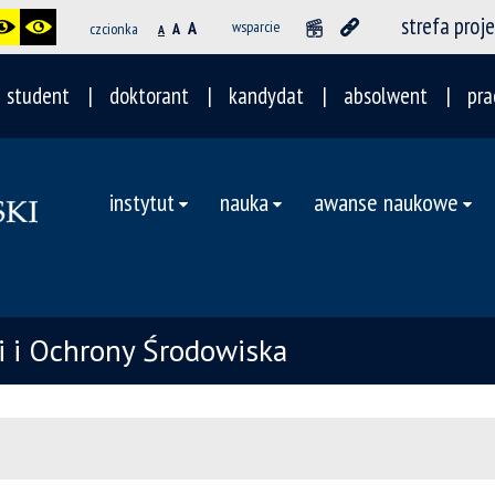
strefa proj
A
wsparcie
czcionka
A
A
student
doktorant
kandydat
absolwent
pra
instytut
nauka
awanse naukowe
ii i Ochrony Środowiska