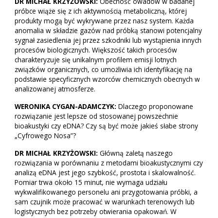
DR MICHAŁ KRZYŻOWSKI:
Obecność owadów w badanej
próbce wiąże się z ich aktywnością metaboliczną, której
produkty mogą być wykrywane przez nasz system. Każda
anomalia w składzie gazów nad próbką stanowi potencjalny
sygnał zasiedlenia jej przez szkodniki lub wystąpienia innych
procesów biologicznych. Większość takich procesów
charakteryzuje się unikalnym profilem emisji lotnych
związków organicznych, co umożliwia ich identyfikację na
podstawie specyficznych wzorców chemicznych obecnych w
analizowanej atmosferze.
WERONIKA CYGAN-ADAMCZYK:
Dlaczego proponowane
rozwiązanie jest lepsze od stosowanej powszechnie
bioakustyki czy eDNA? Czy są być może jakieś słabe strony
„Cyfrowego Nosa”?
DR MICHAŁ KRZYŻOWSKI:
Główną zaletą naszego
rozwiązania w porównaniu z metodami bioakustycznymi czy
analizą eDNA jest jego szybkość, prostota i skalowalność.
Pomiar trwa około 15 minut, nie wymaga udziału
wykwalifikowanego personelu ani przygotowania próbki, a
sam czujnik może pracować w warunkach terenowych lub
logistycznych bez potrzeby otwierania opakowań. W