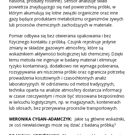
nasiona, produkty roślinne). Sensor analizuje skład
powietrza znajdującego się nad powierzchnią próbki, w
którym akumulują się lotne związki organiczne oraz inne
gazy będące produktami metabolizmu organizmów żywych
lub procesów chemicznych zachodzących w materiale.
Pomiar odbywa się bez otwierania opakowania i bez
fizycznego kontaktu z próbką. Czujnik rejestruje jedynie
zmiany w składzie gazowym atmosfery, które są
wskaźnikiem aktywności biologicznej lub chemicznej. Dzięki
temu metoda nie ingeruje w badany materiał i eliminuje
ryzyko kontaminacji, dodatkowo nie wymaga pobierania,
rozsypywania ani niszczenia próbki oraz ogranicza potrzebę
prowadzenia kosztownych i czasochłonnych analiz
laboratoryjnych. W odróżnieniu od metod tradycyjnych,
technika oparta na analizie atmosfery dostarcza informacji
w czasie rzeczywistym i może być stosowana bezpośrednio
w łańcuchu logistycznym, np. w magazynach, kontenerach
lub silosach, bez przerywania procesów transportowych.
WERONIKA CYGAN-ADAMCZYK:
Jakie są główne wskaźniki,
że coś niewłaściwego może się dziać z badaną próbką?