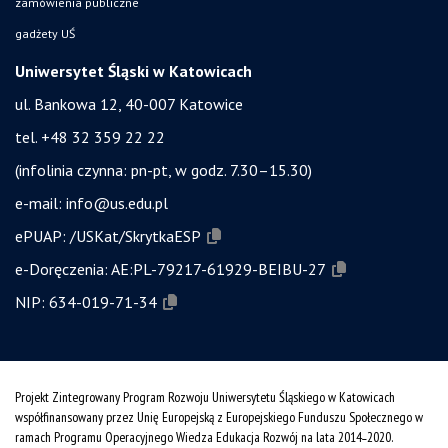
zamówienia publiczne
gadżety UŚ
Uniwersytet Śląski w Katowicach
ul. Bankowa 12, 40-007 Katowice
tel. +48 32 359 22 22
(infolinia czynna: pn-pt, w godz. 7.30–15.30)
e-mail:
info@us.edu.pl
ePUAP:
/USKat/SkrytkaESP
e-Doręczenia:
AE:PL-79217-61929-BEIBU-27
NIP:
634-019-71-34
Projekt Zintegrowany Program Rozwoju Uniwersytetu Śląskiego w Katowicach
współfinansowany przez Unię Europejską z Europejskiego Funduszu Społecznego w
ramach Programu Operacyjnego Wiedza Edukacja Rozwój na lata 2014˗2020.