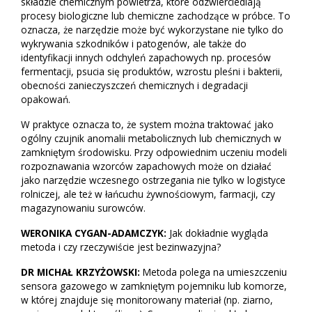
składzie chemicznym powietrza, które odzwierciedlają
procesy biologiczne lub chemiczne zachodzące w próbce. To
oznacza, że narzędzie może być wykorzystane nie tylko do
wykrywania szkodników i patogenów, ale także do
identyfikacji innych odchyleń zapachowych np. procesów
fermentacji, psucia się produktów, wzrostu pleśni i bakterii,
obecności zanieczyszczeń chemicznych i degradacji
opakowań.
W praktyce oznacza to, że system można traktować jako
ogólny czujnik anomalii metabolicznych lub chemicznych w
zamkniętym środowisku. Przy odpowiednim uczeniu modeli
rozpoznawania wzorców zapachowych może on działać
jako narzędzie wczesnego ostrzegania nie tylko w logistyce
rolniczej, ale też w łańcuchu żywnościowym, farmacji, czy
magazynowaniu surowców.
WERONIKA CYGAN-ADAMCZYK:
Jak dokładnie wygląda
metoda i czy rzeczywiście jest bezinwazyjna?
DR MICHAŁ KRZYŻOWSKI:
Metoda polega na umieszczeniu
sensora gazowego w zamkniętym pojemniku lub komorze,
w której znajduje się monitorowany materiał (np. ziarno,