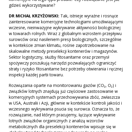
gdzieś wykorzystywane?
DR MICHAŁ KRZYŻOWSKI:
Tak, istnieje wyraźne i rosnące
zainteresowanie komercyjne technologiami umożliwiającymi
wczesne, nieinwazyjne wykrywanie aktywności biologicznej
w towarach rolnych. Wraz z globalnym wzrostem przepływu
surowców oraz nasileniem presji biologicznych, szczególnie
w kontekście zmian klimatu, rośnie zapotrzebowanie na
skalowalne metody preselekcji kontenerów i magazynów.
Sektor logistyczny, służby fitosanitarne oraz przemysł
spożywczy poszukują narzędzi pozwalających ograniczyć
straty i ryzyko fitosanitarne bez potrzeby otwierania i ręcznej
inspekcji każdej partii towaru.
Rozwiązania oparte na monitorowaniu gazów (CO₂, O₂) i
związków lotnych znajdują już częściowe zastosowanie w
komercyjnych systemach przechowywania zbóż, zwłaszcza
w USA, Australii i Azji, głównie w kontekście kontroli jakości i
wczesnego wykrywania psucia się surowca. Oznacza to, że
rozwiązanie, nad którym pracujemy, łączące wykrywanie
lotnych związków organicznych z analizą wzorców
metabolicznych dla preselekcji kontenerów wpisuje się w