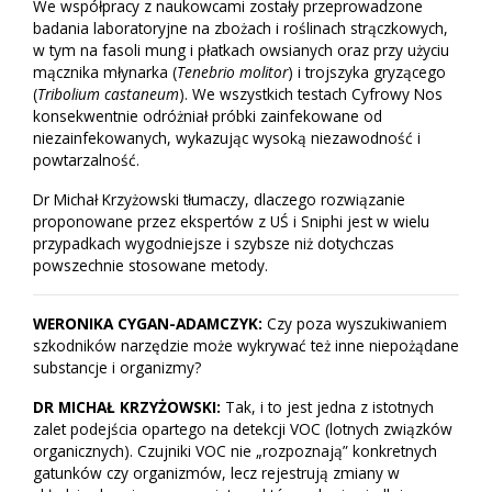
We współpracy z naukowcami zostały przeprowadzone
badania laboratoryjne na zbożach i roślinach strączkowych,
w tym na fasoli mung i płatkach owsianych oraz przy użyciu
mącznika młynarka (
Tenebrio molitor
) i trojszyka gryzącego
(
Tribolium castaneum
). We wszystkich testach Cyfrowy Nos
konsekwentnie odróżniał próbki zainfekowane od
niezainfekowanych, wykazując wysoką niezawodność i
powtarzalność.
Dr Michał Krzyżowski tłumaczy, dlaczego rozwiązanie
proponowane przez ekspertów z UŚ i Sniphi jest w wielu
przypadkach wygodniejsze i szybsze niż dotychczas
powszechnie stosowane metody.
WERONIKA CYGAN-ADAMCZYK:
Czy poza wyszukiwaniem
szkodników narzędzie może wykrywać też inne niepożądane
substancje i organizmy?
DR MICHAŁ KRZYŻOWSKI:
Tak, i to jest jedna z istotnych
zalet podejścia opartego na detekcji VOC (lotnych związków
organicznych). Czujniki VOC nie „rozpoznają” konkretnych
gatunków czy organizmów, lecz rejestrują zmiany w