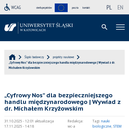
PL
EN
strefa projektów
poczta
kontakt
Śląski badawczy
projekty naukowe
„Cyfrowy Nos” dla bezpieczniejszego handlu międzynarodowego | Wywiad z dr.
Michałem Krzyżowskim
„Cyfrowy Nos” dla bezpieczniejszego
handlu międzynarodowego | Wywiad z
dr. Michałem Krzyżowskim
31.10.2025 - 12:01 aktualizacja
Redakcja:
Tagi:
nauki
17.11.2025 - 14:18
wc-a
biologiczne
,
STEM