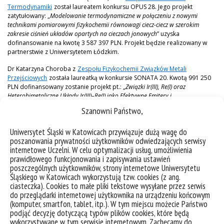
Termodynamiki
został laureatem konkursu OPUS 28. Jego projekt
zatytułowany: „
Modelowanie termodynamiczne w połączeniu z nowymi
technikami pomiarowymi fizykochemii równowagi ciecz-ciecz w szerokim
zakresie ciśnień układów opartych na cieczach jonowych
” uzyska
dofinansowanie na kwotę 3 587 397 PLN. Projekt będzie realizowany w
partnerstwie z Uniwersytetem Łódzkim.
Dr Katarzyna Choroba z
Zespołu Fizykochemii Związków Metali
Przejściowych
została laureatką w konkursie SONATA 20. Kwotą 991 250
PLN dofinansowany zostanie projekt pt.: „
Związki Ir(III), Re(I) oraz
Heterobimetaliczne Układy Ir(III)–Re(I) jako Efektywne Emitery i
Fotosensybilizatory
„.
Szanowni Państwo,
Dr Wioleta Cieślik z
Zespołu Projektowania Leków i Nanofarmakologii
Uniwersytet Śląski w Katowicach przywiązuje dużą wagę do
została laureatką konkursu SONATA 20. Projekt zatytułowany:
poszanowania prywatności użytkowników odwiedzających serwisy
„
Fluorochinolonowe ciecze jonowe nowej generacji: skuteczne środki
internetowe Uczelni. W celu optymalizacji usług, umożliwienia
antybiofilmowe
” uzyska dofinansowanie na kwotę 1 310 280 PLN. Projekt
prawidłowego funkcjonowania i zapisywania ustawień
ten będzie realizowany w partnerstwie z Gdańskim Uniwersytetem
poszczególnych użytkowników, strony internetowe Uniwersytetu
Medycznym oraz Uniwersytetem Jagiellońskim.
Śląskiego w Katowicach wykorzystują tzw. cookies (z ang.
Laureatom składamy serdeczne gratulacje i życzymy dalszych sukcesów.
ciasteczka). Cookies to małe pliki tekstowe wysyłane przez serwis
do przeglądarki internetowej użytkownika na urządzeniu końcowym
Pełna informacja o wynikach konkursów OPUS 28 i SONATA 20 dostępna
(komputer, smartfon, tablet, itp.). W tym miejscu możecie Państwo
jest na stronie Narodowego Centrum Nauki
.
podjąć decyzję dotyczącą typów plików cookies, które będą
wykorzystywane w tym serwisie internetowym. Zachęcamy do