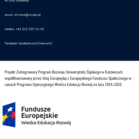
40-006 Katowice
email:
ich.wnst@us.edu.pl
telefon: +48 (32) 359-15-45
Facebook:
facebook.com/ChemiaUS
Projekt Zintegrowany Program Rozwoju Uniwersytetu Śląskiego w Katowicach
współfinansowany przez Unię Europejską z Europejskiego Funduszu Społecznego w
ramach Programu Operacyjnego Wiedza Edukacja Rozwój na lata 2014˗2020.