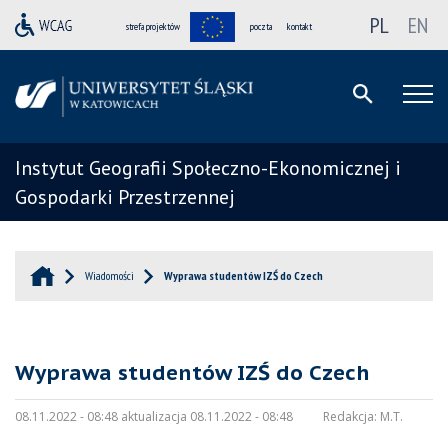
PL
EN
strefa projektów
poczta
kontakt
Instytut Geografii Społeczno-Ekonomicznej i
Gospodarki Przestrzennej
Wiadomości
Wyprawa studentów IZŚ do Czech
Wyprawa studentów IZŚ do Czech
08.11.2022 - 08:48 aktualizacja 08.11.2022 - 08:48
Redakcja:
M.T.