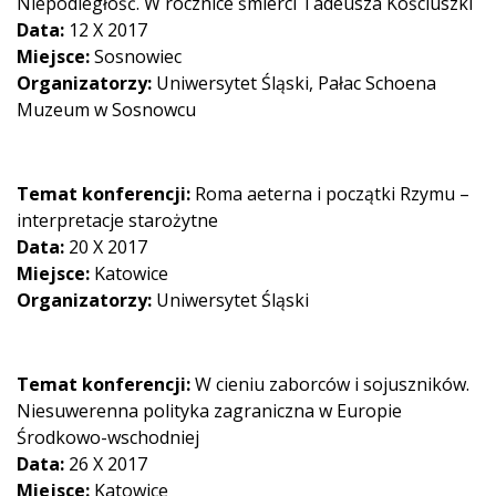
Niepodległość. W rocznice śmierci Tadeusza Kościuszki
Data:
12 X 2017
Miejsce:
Sosnowiec
Organizatorzy:
Uniwersytet Śląski, Pałac Schoena
Muzeum w Sosnowcu
Temat konferencji:
Roma aeterna i początki Rzymu –
interpretacje starożytne
Data:
20 X 2017
Miejsce:
Katowice
Organizatorzy:
Uniwersytet Śląski
Temat konferencji:
W cieniu zaborców i sojuszników.
Niesuwerenna polityka zagraniczna w Europie
Środkowo-wschodniej
Data:
26 X 2017
Miejsce:
Katowice