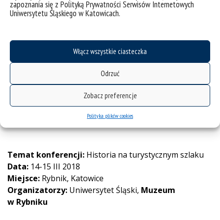
zapoznania się z Polityką Prywatności Serwisów Internetowych
Uniwersytetu Śląskiego w Katowicach.
Temat konferencji:
Powstania narodowe. Między
irredentą a kolaboracją – czy warto było?
Data:
7-8 XI 2019
Włącz wszystkie ciasteczka
Miejsce:
Sosnowiec
Organizatorzy:
Uniwersytet Śląski, Instytut Zagłębia
Odrzuć
Dąbrowskiego, Pałac Schoena Muzeum w Sosnowcu
Zobacz preferencje
Polityka plików cookies
Rok 2018
Temat konferencji:
Historia na turystycznym szlaku
Data:
14-15 III 2018
Miejsce:
Rybnik, Katowice
Organizatorzy:
Uniwersytet Śląski,
Muzeum
w Rybniku