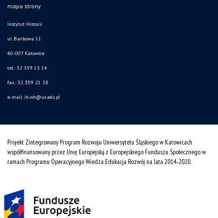
mapa strony
Instytut Historii
ul. Bankowa 11
40-007 Katowice
tel.: 32 359 13 14
fax.: 32 359 21 28
e-mail: ih.wh@us.edu.pl
Projekt Zintegrowany Program Rozwoju Uniwersytetu Śląskiego w Katowicach
współfinansowany przez Unię Europejską z Europejskiego Funduszu Społecznego w
ramach Programu Operacyjnego Wiedza Edukacja Rozwój na lata 2014˗2020.