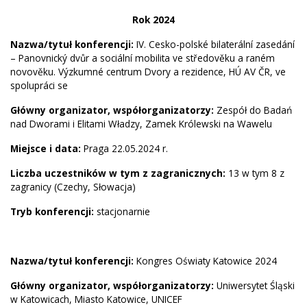
Rok 2024
Nazwa/tytuł konferencji:
IV. Cesko-polské bilaterální zasedání
– Panovnický dvůr a sociální mobilita ve středověku a raném
novověku. Výzkumné centrum Dvory a rezidence, HÚ AV ČR, ve
spolupráci se
Główny organizator, współorganizatorzy:
Zespół do Badań
nad Dworami i Elitami Władzy, Zamek Królewski na Wawelu
Miejsce i data:
Praga 22.05.2024 r.
Liczba uczestników w tym z zagranicznych:
13 w tym 8 z
zagranicy (Czechy, Słowacja)
Tryb konferencji:
stacjonarnie
Nazwa/tytuł konferencji:
Kongres Oświaty Katowice 2024
Główny organizator, współorganizatorzy:
Uniwersytet Śląski
w Katowicach, Miasto Katowice, UNICEF