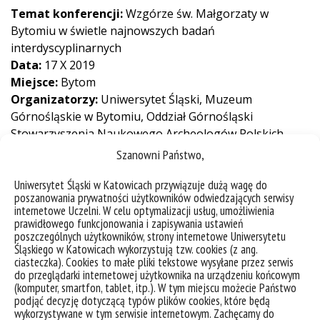
Temat konferencji:
Wzgórze św. Małgorzaty w
Bytomiu w świetle najnowszych badań
interdyscyplinarnych
Data:
17 X 2019
Miejsce:
Bytom
Organizatorzy:
Uniwersytet Śląski, Muzeum
Górnośląskie w Bytomiu, Oddział Górnośląski
Stowarzyszenia Naukowego Archeologów Polskich
Szanowni Państwo,
Uniwersytet Śląski w Katowicach przywiązuje dużą wagę do
Temat konferencji:
Sztuka Roztropności. Dyplomacja
poszanowania prywatności użytkowników odwiedzających serwisy
Stolicy Apostolskiej wobec Rzeczypospolitej, Europy i
internetowe Uczelni. W celu optymalizacji usług, umożliwienia
prawidłowego funkcjonowania i zapisywania ustawień
świata
poszczególnych użytkowników, strony internetowe Uniwersytetu
Data:
5-6 XI 2019
Śląskiego w Katowicach wykorzystują tzw. cookies (z ang.
Miejsce:
Kraków
ciasteczka). Cookies to małe pliki tekstowe wysyłane przez serwis
do przeglądarki internetowej użytkownika na urządzeniu końcowym
Organizatorzy:
Uniwersytet Śląski, Polska Akademia
(komputer, smartfon, tablet, itp.). W tym miejscu możecie Państwo
Umiejętności
podjąć decyzję dotyczącą typów plików cookies, które będą
wykorzystywane w tym serwisie internetowym. Zachęcamy do