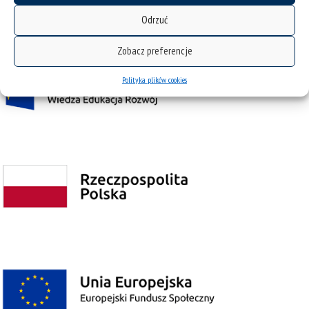
współfinansowany przez Unię Europejską z Europejskiego Funduszu Społecznego w
ramach Programu Operacyjnego Wiedza Edukacja Rozwój na lata 2014˗2020.
Odrzuć
Zobacz preferencje
Polityka plików cookies