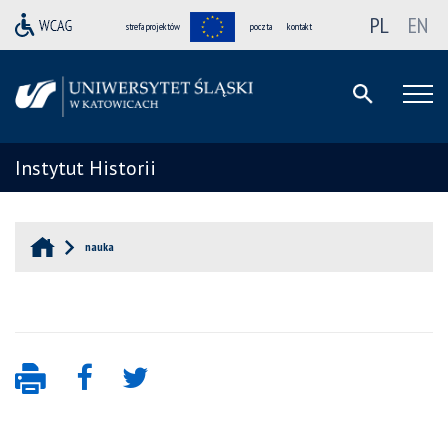
PL
EN
strefa projektów
poczta
kontakt
Instytut Historii
nauka