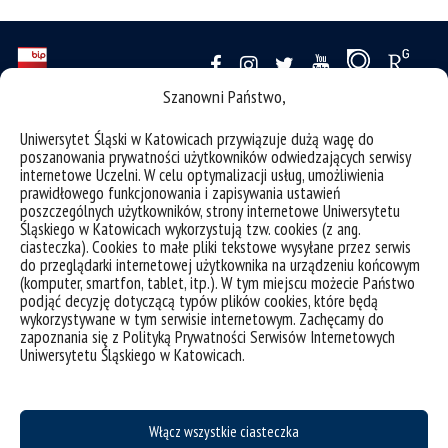
Szanowni Państwo,
deklaracja dostępności
Uniwersytet Śląski w Katowicach przywiązuje dużą wagę do
mapa strony
poszanowania prywatności użytkowników odwiedzających serwisy
internetowe Uczelni. W celu optymalizacji usług, umożliwienia
Instytut Historii
prawidłowego funkcjonowania i zapisywania ustawień
poszczególnych użytkowników, strony internetowe Uniwersytetu
ul. Bankowa 11
Śląskiego w Katowicach wykorzystują tzw. cookies (z ang.
ciasteczka). Cookies to małe pliki tekstowe wysyłane przez serwis
40-007 Katowice
do przeglądarki internetowej użytkownika na urządzeniu końcowym
tel.: 32 359 13 14
(komputer, smartfon, tablet, itp.). W tym miejscu możecie Państwo
podjąć decyzję dotyczącą typów plików cookies, które będą
fax.: 32 359 21 28
wykorzystywane w tym serwisie internetowym. Zachęcamy do
zapoznania się z Polityką Prywatności Serwisów Internetowych
e-mail: ih.wh@us.edu.pl
Uniwersytetu Śląskiego w Katowicach.
Projekt Zintegrowany Program Rozwoju Uniwersytetu Śląskiego w Katowicach
Włącz wszystkie ciasteczka