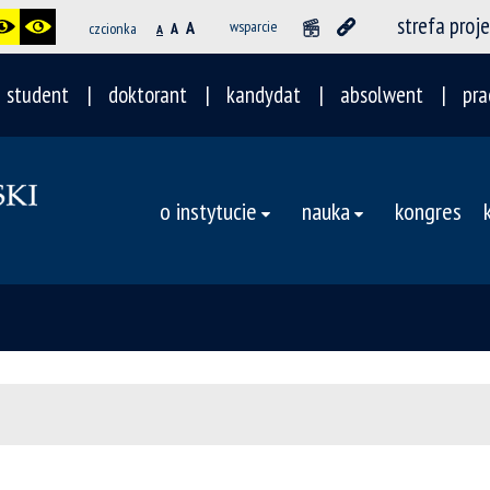
strefa proj
A
wsparcie
czcionka
A
A
student
doktorant
kandydat
absolwent
pra
o instytucie
nauka
kongres