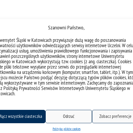
Szanowni Państwo,
iwersytet Śląski w Katowicach przywiązuje dużą wagę do poszanowania
watności użytkowników odwiedzających serwisy internetowe Uczelni. W cel
ymalizacji usług, umożliwienia prawidłowego funkcjonowania i zapisywania
awień poszczególnych użytkowników, strony internetowe Uniwersytetu
Instytucje kultury
skiego w Katowicach wykorzystują tzw. cookies (z ang. ciasteczka). Cookies
e pliki tekstowe wysyłane przez serwis do przeglądarki internetowej
tkownika na urządzeniu końcowym (komputer, smartfon, tablet, itp.). W tym
jscu możecie Państwo podjąć decyzję dotyczącą typów plików cookies, kt
dą wykorzystywane w tym serwisie internetowym. Zachęcamy do zapoznani
 z Polityką Prywatności Serwisów Internetowych Uniwersytetu Śląskiego w
towicach.
łącz wszystkie ciasteczka
Odrzuć
Zobacz preferencje
Polityka plików cookies