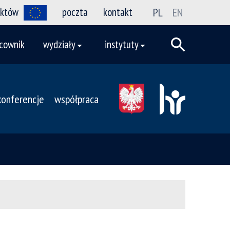
ektów
poczta
kontakt
PL
EN
cownik
wydziały
instytuty
konferencje
współpraca