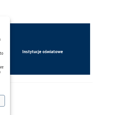
u
Instytucje oświatowe
 to
óre
a