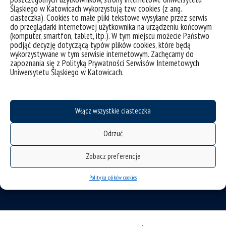
Śląskiego w Katowicach wykorzystują tzw. cookies (z ang.
ciasteczka). Cookies to małe pliki tekstowe wysyłane przez serwis
do przeglądarki internetowej użytkownika na urządzeniu końcowym
(komputer, smartfon, tablet, itp.). W tym miejscu możecie Państwo
podjąć decyzję dotyczącą typów plików cookies, które będą
wykorzystywane w tym serwisie internetowym. Zachęcamy do
zapoznania się z Polityką Prywatności Serwisów Internetowych
Uniwersytetu Śląskiego w Katowicach.
deklaracja dostępności
mapa strony
Instytut Historii
Włącz wszystkie ciasteczka
ul. Bankowa 11
Odrzuć
40-007 Katowice
tel.: 32 359 13 14
Zobacz preferencje
fax.: 32 359 21 28
Polityka plików cookies
e-mail: ih.wh@us.edu.pl